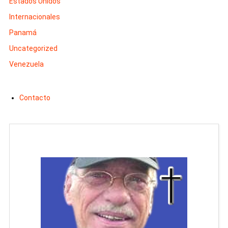
Estados Unidos
Internacionales
Panamá
Uncategorized
Venezuela
Contacto
Man