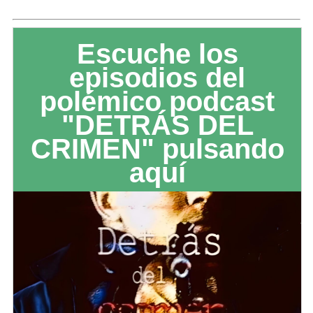
Escuche los
episodios del
polémico podcast
"DETRÁS DEL
CRIMEN" pulsando
aquí