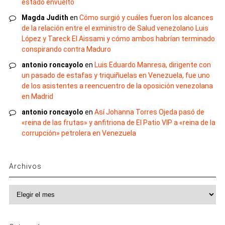
estado envuelto
Magda Judith
en
Cómo surgió y cuáles fueron los alcances
de la relación entre el exministro de Salud venezolano Luis
López y Tareck El Aissami y cómo ambos habrían terminado
conspirando contra Maduro
antonio roncayolo
en
Luis Eduardo Manresa, dirigente con
un pasado de estafas y triquiñuelas en Venezuela, fue uno
de los asistentes a reencuentro de la oposición venezolana
en Madrid
antonio roncayolo
en
Así Johanna Torres Ojeda pasó de
«reina de las frutas» y anfitriona de El Patio VIP a «reina de la
corrupción» petrolera en Venezuela
Archivos
Archivos