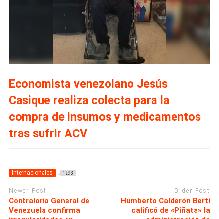
Economista venezolano Jesús
Casique realiza colecta para la
compra de insumos y medicamentos
tras sufrir ACV
Internacionales
1293
Newer Post
Older Post
Contraloría General de
Humberto Calderón Berti
Venezuela confirma
calificó de «Piñata» la