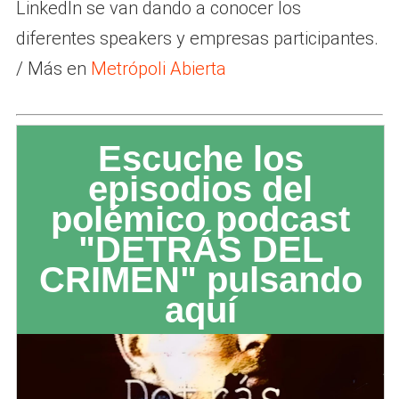
LinkedIn se van dando a conocer los
diferentes speakers y empresas participantes.
/ Más en
Metrópoli Abierta
Escuche los
episodios del
polémico podcast
"DETRÁS DEL
CRIMEN" pulsando
aquí