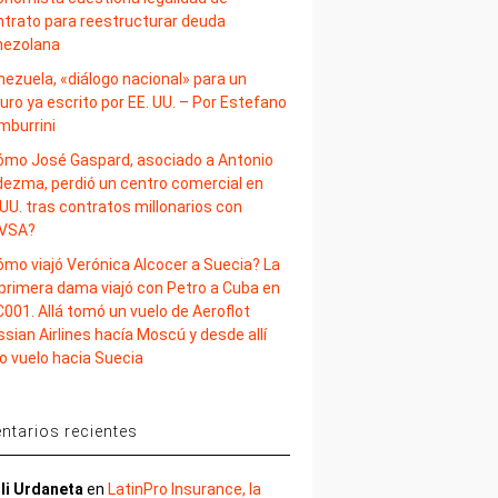
ntrato para reestructurar deuda
nezolana
nezuela, «diálogo nacional» para un
uro ya escrito por EE. UU. – Por Estefano
mburrini
ómo José Gaspard, asociado a Antonio
dezma, perdió un centro comercial en
UU. tras contratos millonarios con
VSA?
ómo viajó Verónica Alcocer a Suecia? La
 primera dama viajó con Petro a Cuba en
001. Allá tomó un vuelo de Aeroflot
sian Airlines hacía Moscú y desde allí
o vuelo hacia Suecia
tarios recientes
li Urdaneta
en
LatinPro Insurance, la