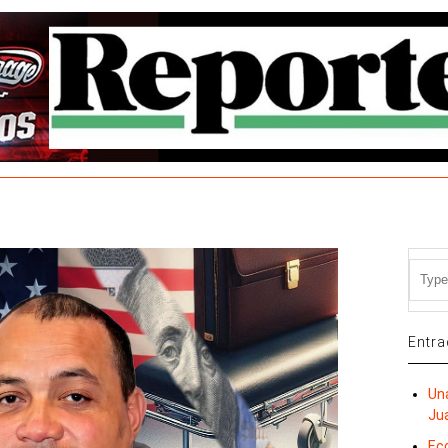
Entra
Una
Ju
Ec