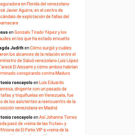
eguradora en Florida del venezolano
sé Javier Aguirre, en el centro de
cándalo de explotación de fallas del
bamacare
esus
en
Gonzalo Tirado Yépez y los
audes en los que ha estado envuelto
agda Judith
en
Cómo surgió y cuáles
eron los alcances de la relación entre el
ministro de Salud venezolano Luis López
Tareck El Aissami y cómo ambos habrían
rminado conspirando contra Maduro
tonio roncayolo
en
Luis Eduardo
nresa, dirigente con un pasado de
tafas y triquiñuelas en Venezuela, fue
o de los asistentes a reencuentro de la
osición venezolana en Madrid
tonio roncayolo
en
Así Johanna Torres
eda pasó de «reina de las frutas» y
fitriona de El Patio VIP a «reina de la