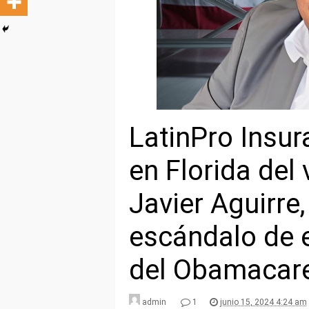
LatinPro Insur
en Florida del
Javier Aguirre,
escándalo de e
del Obamacar
admin
1
junio 15, 2024 4:24 am