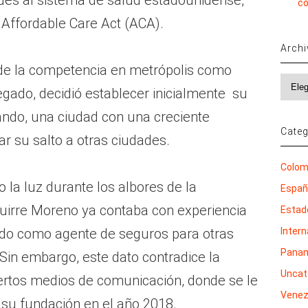
des al sistema de salud estadounidense,
co
ffordable Care Act (ACA).
Arch
 de la competencia en metrópolis como
Archi
gado, decidió establecer inicialmente su
ando, una ciudad con una creciente
Categ
ar su salto a otras ciudades.
Colom
 la luz durante los albores de la
Espa
uirre Moreno ya contaba con experiencia
Estad
Inter
jado como agente de seguros para otras
Pana
in embargo, este dato contradice la
Uncat
iertos medios de comunicación, donde se le
Venez
 su fundación en el año 2018.