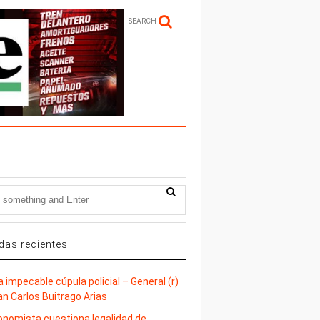
SEARCH
das recientes
 impecable cúpula policial – General (r)
an Carlos Buitrago Arias
onomista cuestiona legalidad de