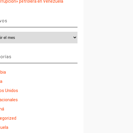
rrupción» petrolera en Venezuela
ivos
vos
orías
bia
ña
os Unidos
nacionales
má
egorized
uela