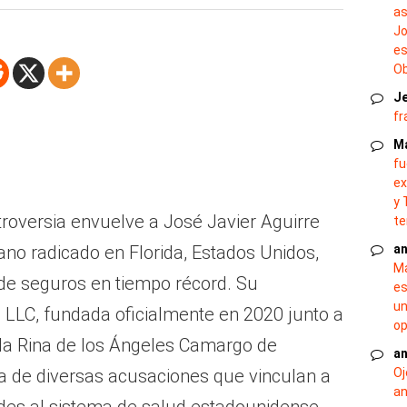
as
Jo
es
O
J
fr
M
fu
ex
y 
roversia envuelve a José Javier Aguirre
te
an
o radicado en Florida, Estados Unidos,
Ma
de seguros en tiempo récord. Su
es
un
 LLC, fundada oficialmente en 2020 junto a
op
da Rina de los Ángeles Camargo de
an
Oj
pa de diversas acusaciones que vinculan a
an