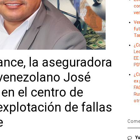
co
ve
Ve
fut
Ta
¿C
Le
ance, la aseguradora
EE.
PD
 venezolano José
¿C
ex
FAC
 en el centro de
Rus
otr
xplotación de fallas
e
Comen
Yu