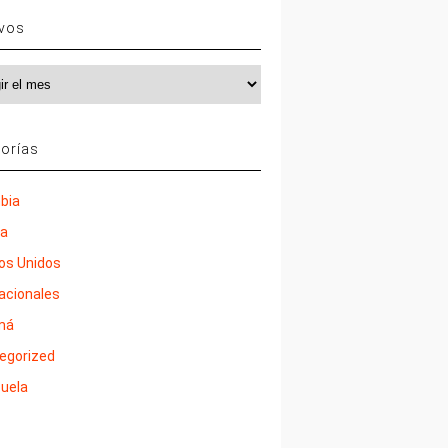
ivos
vos
orías
bia
ña
os Unidos
nacionales
má
egorized
uela