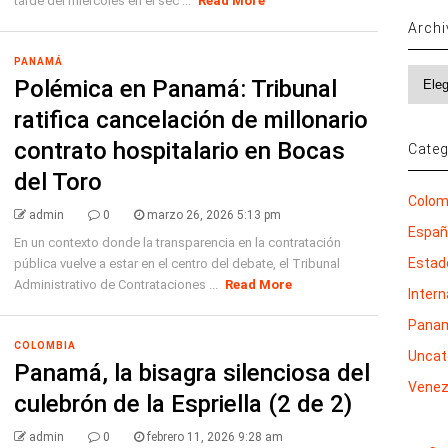
tarde del miércoles en el sec ...
Read More
Arch
PANAMÁ
Archi
Polémica en Panamá: Tribunal
ratifica cancelación de millonario
contrato hospitalario en Bocas
Categ
del Toro
Colom
admin
0
marzo 26, 2026 5:13 pm
Espa
En un contexto donde la transparencia en la contratación
Estad
pública vuelve a estar en el centro del debate, el Tribunal
Administrativo de Contrataciones ...
Read More
Inter
Pana
COLOMBIA
Uncat
Panamá, la bisagra silenciosa del
Venez
culebrón de la Espriella (2 de 2)
admin
0
febrero 11, 2026 9:28 am