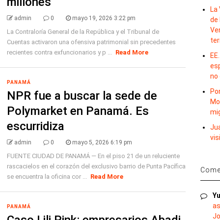
millones
La 
admin
0
mayo 19, 2026 3:22 pm
de 
Ve
La Contraloría General de la República y el Tribunal de
te
Cuentas activaron una ofensiva patrimonial sin precedentes
recientes contra exfuncionarios y p ...
Read More
EE.
es
no
PANAMÁ
Por
NPR fue a buscar la sede de
Mo
Polymarket en Panamá. Es
mi
escurridiza
Ju
vis
admin
0
mayo 5, 2026 6:19 pm
FUENTE CIUDAD DE PANAMÁ — En el piso 21 de un reluciente
rascacielos en el corazón del exclusivo barrio de Punta Pacífica
Comen
se encuentra la oficina cor ...
Read More
Yu
as
PANAMÁ
Jo
Caso Lili Pink: empresarios Abadi