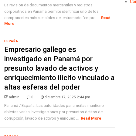
Co
La revisión de documentos mercantiles y registros
corporativos en Panamá permite identificar uno de los
componentes más sensibles del entramado “empre ...
Read
More
ESPAÑA
Empresario gallego es
investigado en Panamá por
presunto lavado de activos y
enriquecimiento ilícito vinculado a
altas esferas del poder
admin
0
diciembre 17, 2025 2:44 pm
Panamá / España. Las autoridades panameñas mantienen
abiertas varias investigaciones por presuntos delitos de
corrupción, lavado de activos y enriquec ...
Read More