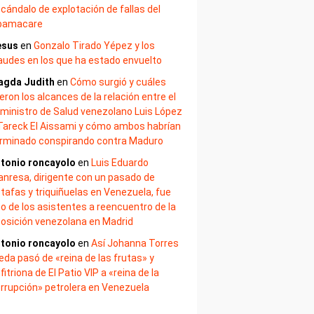
cándalo de explotación de fallas del
bamacare
esus
en
Gonzalo Tirado Yépez y los
audes en los que ha estado envuelto
agda Judith
en
Cómo surgió y cuáles
eron los alcances de la relación entre el
ministro de Salud venezolano Luis López
Tareck El Aissami y cómo ambos habrían
rminado conspirando contra Maduro
tonio roncayolo
en
Luis Eduardo
nresa, dirigente con un pasado de
tafas y triquiñuelas en Venezuela, fue
o de los asistentes a reencuentro de la
osición venezolana en Madrid
tonio roncayolo
en
Así Johanna Torres
eda pasó de «reina de las frutas» y
fitriona de El Patio VIP a «reina de la
rrupción» petrolera en Venezuela