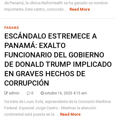
de Panamá, la clínica NefroHealth se ha ganado un nombre
importante. Este centro, conocido ...
Read More
PANAMÁ
ESCÁNDALO ESTREMECE A
PANAMÁ: EXALTO
FUNCIONARIO DEL GOBIERNO
DE DONALD TRUMP IMPLICADO
EN GRAVES HECHOS DE
CORRUPCIÓN
admin
0
octubre 16, 2025 4:15 am
Se trata de Louis Sola, expresidente de la Comisión Marítima
Federal. Especial Jorge Castro.- Mientras la atención
continental está puesta en la ...
Read More