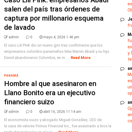
es
salen del país tras órdenes de
O
captura por millonario esquema
J
fr
de lavado
M
admin
0
mayo 4, 2026 1:46 pm
fu
El caso Lili Pink dio un nuevo giro tras confirmarse que los
ex
empresarios colombo-panameños Max Marvin Abadi y su hijo
y 
David abandonaron Colombia, en m ...
Read More
te
an
Ma
PANAMÁ
es
Hombre al que asesinaron en
un
Llano Bonito era un ejecutivo
op
financiero suizo
an
Oj
admin
0
abril 16, 2026 11:14 am
an
El economista suizo y abogado Miguel González, CEO de
co
la casa de valores Firmus Financial Inc., fue asesinado a tiros la