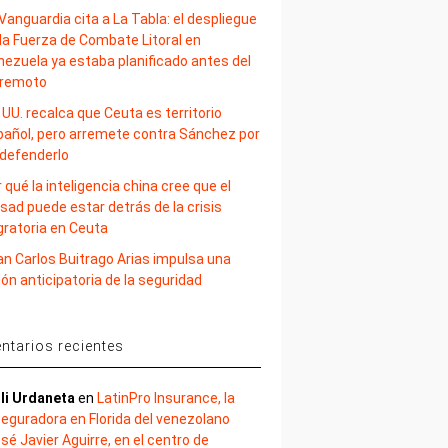
Vanguardia cita a La Tabla: el despliegue
la Fuerza de Combate Litoral en
nezuela ya estaba planificado antes del
rremoto
 UU. recalca que Ceuta es territorio
pañol, pero arremete contra Sánchez por
 defenderlo
 qué la inteligencia china cree que el
sad puede estar detrás de la crisis
gratoria en Ceuta
an Carlos Buitrago Arias impulsa una
ión anticipatoria de la seguridad
tarios recientes
li Urdaneta
en
LatinPro Insurance, la
eguradora en Florida del venezolano
sé Javier Aguirre, en el centro de