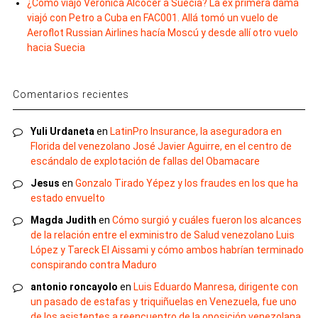
¿Cómo viajó Verónica Alcocer a Suecia? La ex primera dama
viajó con Petro a Cuba en FAC001. Allá tomó un vuelo de
Aeroflot Russian Airlines hacía Moscú y desde allí otro vuelo
hacia Suecia
Comentarios recientes
Yuli Urdaneta
en
LatinPro Insurance, la aseguradora en
Florida del venezolano José Javier Aguirre, en el centro de
escándalo de explotación de fallas del Obamacare
Jesus
en
Gonzalo Tirado Yépez y los fraudes en los que ha
estado envuelto
Magda Judith
en
Cómo surgió y cuáles fueron los alcances
de la relación entre el exministro de Salud venezolano Luis
López y Tareck El Aissami y cómo ambos habrían terminado
conspirando contra Maduro
antonio roncayolo
en
Luis Eduardo Manresa, dirigente con
un pasado de estafas y triquiñuelas en Venezuela, fue uno
de los asistentes a reencuentro de la oposición venezolana