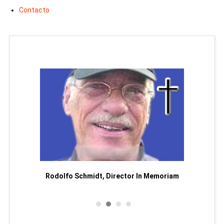
Contacto
Man
or
Rodolfo Schmidt, Director In Memoriam