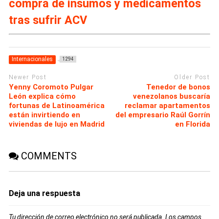
compra de insumos y medicamentos
tras sufrir ACV
Internacionales
1294
Newer Post
Older Post
Yenny Coromoto Pulgar
Tenedor de bonos
León explica cómo
venezolanos buscaría
fortunas de Latinoamérica
reclamar apartamentos
están invirtiendo en
del empresario Raúl Gorrín
viviendas de lujo en Madrid
en Florida
COMMENTS
Deja una respuesta
Tu dirección de correo electrónico no será publicada.
Los campos