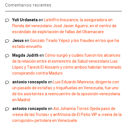
Comentarios recientes
Yuli Urdaneta
en
LatinPro Insurance, la aseguradora en
Florida del venezolano José Javier Aguirre, en el centro de
escándalo de explotación de fallas del Obamacare
Jesus
en
Gonzalo Tirado Yépez y los fraudes en los que ha
estado envuelto
Magda Judith
en
Cómo surgió y cuáles fueron los alcances
de la relación entre el exministro de Salud venezolano Luis
López y Tareck El Aissami y cómo ambos habrían terminado
conspirando contra Maduro
antonio roncayolo
en
Luis Eduardo Manresa, dirigente con
un pasado de estafas y triquiñuelas en Venezuela, fue uno
de los asistentes a reencuentro de la oposición venezolana
en Madrid
antonio roncayolo
en
Así Johanna Torres Ojeda pasó de
«reina de las frutas» y anfitriona de El Patio VIP a «reina de la
corrupción» petrolera en Venezuela