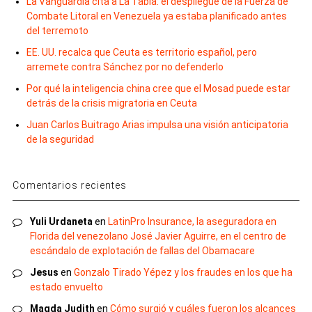
La Vanguardia cita a La Tabla: el despliegue de la Fuerza de
Combate Litoral en Venezuela ya estaba planificado antes
del terremoto
EE. UU. recalca que Ceuta es territorio español, pero
arremete contra Sánchez por no defenderlo
Por qué la inteligencia china cree que el Mosad puede estar
detrás de la crisis migratoria en Ceuta
Juan Carlos Buitrago Arias impulsa una visión anticipatoria
de la seguridad
Comentarios recientes
Yuli Urdaneta
en
LatinPro Insurance, la aseguradora en
Florida del venezolano José Javier Aguirre, en el centro de
escándalo de explotación de fallas del Obamacare
Jesus
en
Gonzalo Tirado Yépez y los fraudes en los que ha
estado envuelto
Magda Judith
en
Cómo surgió y cuáles fueron los alcances