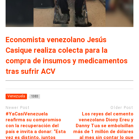
Economista venezolano Jesús
Casique realiza colecta para la
compra de insumos y medicamentos
tras sufrir ACV
Venezuela
1383
Newer Post
Older Post
#YaCasiVenezuela
Los reyes del cemento
reafirma su compromiso
venezolano Diony Ereu y
con la recuperación del
Danny Tua se embolsillan
país e invita a donar: “Esta
más de 1 millón de dólares
vez es distinto, juntos
al mes sin contar lo que