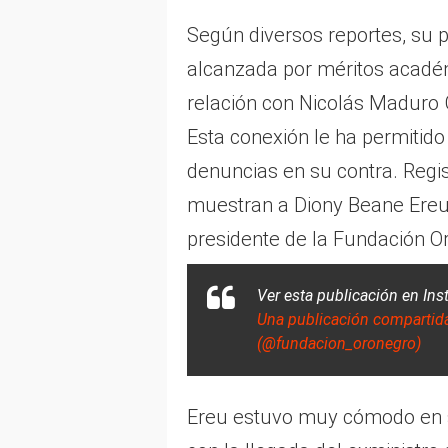
Según diversos reportes, su 
alcanzada por méritos académ
relación con Nicolás Maduro G
Esta conexión le ha permitido
denuncias en su contra. Regis
muestran a Diony Beane Ereu,
presidente de la Fundación O
Ver esta publicación en In
Una publicación compart
(@fundacion_oronegro)
Ereu estuvo muy cómodo en s