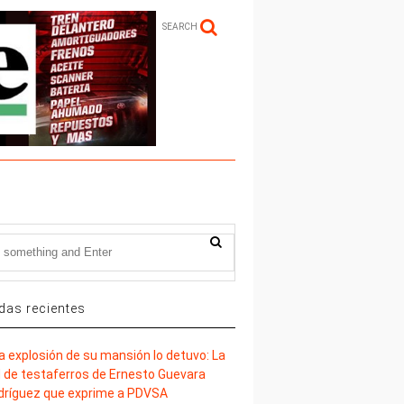
SEARCH
das recientes
la explosión de su mansión lo detuvo: La
d de testaferros de Ernesto Guevara
dríguez que exprime a PDVSA