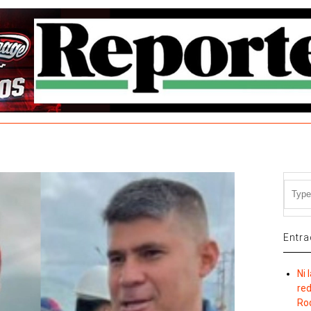
Entra
Ni 
re
Ro