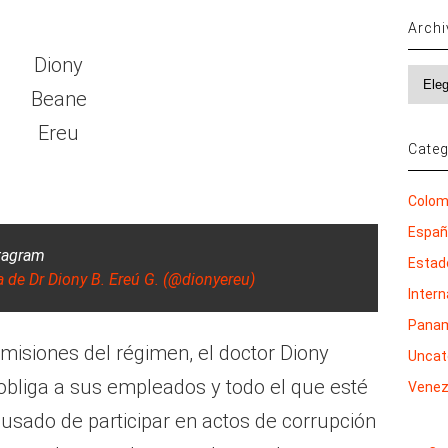
Arch
Diony
Archi
Beane
Ereu
Categ
Colom
Espa
stagram
Estad
 de Dr Diony B. Ereú G. (@dionyereu)
Inter
Pana
misiones del régimen, el doctor Diony
Uncat
obliga a sus empleados y todo el que esté
Venez
cusado de participar en actos de corrupción