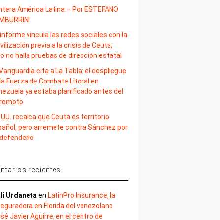
ntera América Latina – Por ESTEFANO
MBURRINI
informe vincula las redes sociales con la
ilización previa a la crisis de Ceuta,
o no halla pruebas de dirección estatal
Vanguardia cita a La Tabla: el despliegue
la Fuerza de Combate Litoral en
nezuela ya estaba planificado antes del
rremoto
 UU. recalca que Ceuta es territorio
pañol, pero arremete contra Sánchez por
 defenderlo
tarios recientes
li Urdaneta
en
LatinPro Insurance, la
eguradora en Florida del venezolano
sé Javier Aguirre, en el centro de