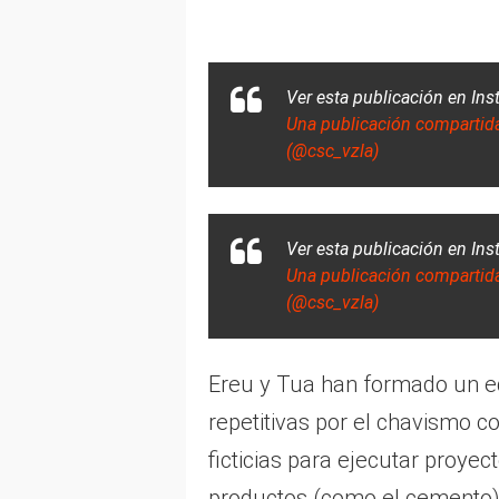
Ver esta publicación en In
Una publicación compartida
(@csc_vzla)
Ver esta publicación en In
Una publicación compartida
(@csc_vzla)
Ereu y Tua han formado un eq
repetitivas por el chavismo c
ficticias para ejecutar proyec
productos (como el cemento), 