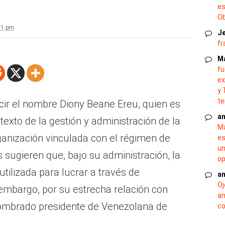
es
O
51 pm
J
fr
M
fu
ex
y 
te
cir el nombre Diony Beane Ereu, quien es
an
texto de la gestión y administración de la
Ma
anización vinculada con el régimen de
es
un
sugieren que, bajo su administración, la
op
tilizada para lucrar a través de
an
Oj
 embargo, por su estrecha relación con
an
ombrado presidente de Venezolana de
co