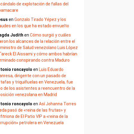
cándalo de explotación de fallas del
bamacare
esus
en
Gonzalo Tirado Yépez y los
audes en los que ha estado envuelto
agda Judith
en
Cómo surgió y cuáles
eron los alcances de la relación entre el
ministro de Salud venezolano Luis López
Tareck El Aissami y cómo ambos habrían
rminado conspirando contra Maduro
tonio roncayolo
en
Luis Eduardo
nresa, dirigente con un pasado de
tafas y triquiñuelas en Venezuela, fue
o de los asistentes a reencuentro de la
osición venezolana en Madrid
tonio roncayolo
en
Así Johanna Torres
eda pasó de «reina de las frutas» y
fitriona de El Patio VIP a «reina de la
rrupción» petrolera en Venezuela