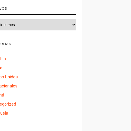
ivos
vos
orías
bia
ña
os Unidos
nacionales
má
egorized
uela