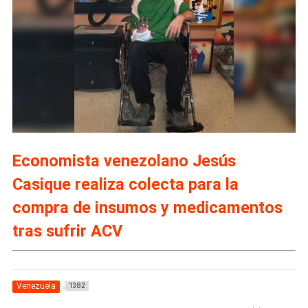
Economista venezolano Jesús
Casique realiza colecta para la
compra de insumos y medicamentos
tras sufrir ACV
Venezuela
1382