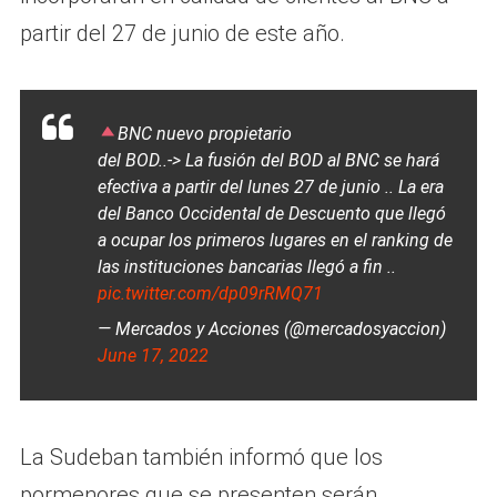
partir del 27 de junio de este año.
BNC nuevo propietario
del BOD..-> La fusión del BOD al BNC se hará
efectiva a partir del lunes 27 de junio .. La era
del Banco Occidental de Descuento que llegó
a ocupar los primeros lugares en el ranking de
las instituciones bancarias llegó a fin ..
pic.twitter.com/dp09rRMQ71
— Mercados y Acciones (@mercadosyaccion)
June 17, 2022
La Sudeban también informó que los
pormenores que se presenten serán