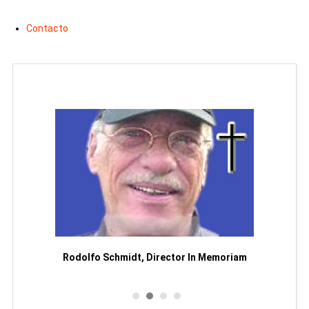
Contacto
Man
or
Rodolfo Schmidt, Director In Memoriam