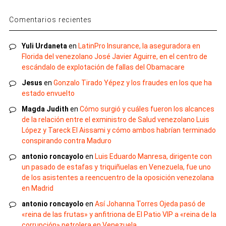
Comentarios recientes
Yuli Urdaneta
en
LatinPro Insurance, la aseguradora en
Florida del venezolano José Javier Aguirre, en el centro de
escándalo de explotación de fallas del Obamacare
Jesus
en
Gonzalo Tirado Yépez y los fraudes en los que ha
estado envuelto
Magda Judith
en
Cómo surgió y cuáles fueron los alcances
de la relación entre el exministro de Salud venezolano Luis
López y Tareck El Aissami y cómo ambos habrían terminado
conspirando contra Maduro
antonio roncayolo
en
Luis Eduardo Manresa, dirigente con
un pasado de estafas y triquiñuelas en Venezuela, fue uno
de los asistentes a reencuentro de la oposición venezolana
en Madrid
antonio roncayolo
en
Así Johanna Torres Ojeda pasó de
«reina de las frutas» y anfitriona de El Patio VIP a «reina de la
corrupción» petrolera en Venezuela