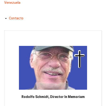
Venezuela
Contacto
Man
or
Rodolfo Schmidt, Director In Memoriam