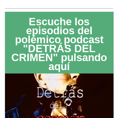
Escuche los
episodios del
polémico podcast
"DETRÁS DEL
CRIMEN" pulsando
aquí