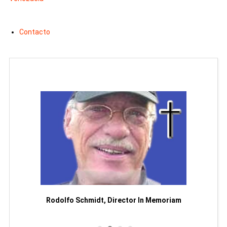
Contacto
Man
or
Rodolfo Schmidt, Director In Memoriam