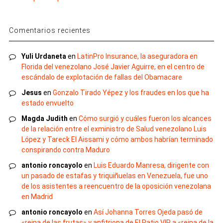
Comentarios recientes
Yuli Urdaneta
en
LatinPro Insurance, la aseguradora en
Florida del venezolano José Javier Aguirre, en el centro de
escándalo de explotación de fallas del Obamacare
Jesus
en
Gonzalo Tirado Yépez y los fraudes en los que ha
estado envuelto
Magda Judith
en
Cómo surgió y cuáles fueron los alcances
de la relación entre el exministro de Salud venezolano Luis
López y Tareck El Aissami y cómo ambos habrían terminado
conspirando contra Maduro
antonio roncayolo
en
Luis Eduardo Manresa, dirigente con
un pasado de estafas y triquiñuelas en Venezuela, fue uno
de los asistentes a reencuentro de la oposición venezolana
en Madrid
antonio roncayolo
en
Así Johanna Torres Ojeda pasó de
«reina de las frutas» y anfitriona de El Patio VIP a «reina de la