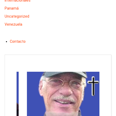
Internacionales
Panamá
Uncategorized
Venezuela
Contacto
Man