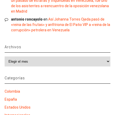
un pasado de estafas y triquiñuelas en Venezuela, fue uno
de los asistentes a reencuentro de la oposición venezolana
en Madrid
antonio roncayolo
en
Así Johanna Torres Ojeda pasó de
«reina de las frutas» y anfitriona de El Patio VIP a «reina de la
corrupción» petrolera en Venezuela
Archivos
Archivos
Categorías
Colombia
España
Estados Unidos