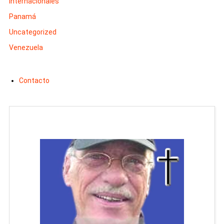
Internacionales
Panamá
Uncategorized
Venezuela
Contacto
Man