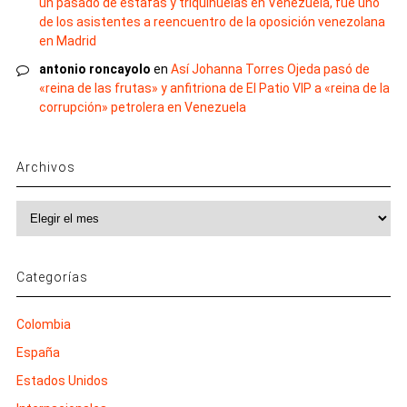
un pasado de estafas y triquiñuelas en Venezuela, fue uno
de los asistentes a reencuentro de la oposición venezolana
en Madrid
antonio roncayolo
en
Así Johanna Torres Ojeda pasó de
«reina de las frutas» y anfitriona de El Patio VIP a «reina de la
corrupción» petrolera en Venezuela
Archivos
Archivos
Categorías
Colombia
España
Estados Unidos