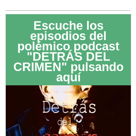
Escuche los
episodios del
polémico podcast
"DETRÁS DEL
CRIMEN" pulsando
aquí