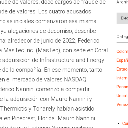
aude de valores, doce cargos de fraude de
Arch
aude de valores. Los cuatro acusados
Archi
encias iniciales comenzaron esa misma
luye alegaciones de decomiso, describe
Categ
a: alrededor de junio de 2022, Federico
a MasTec Inc. (MasTec), con sede en Coral
Colom
 adquisición de Infrastructure and Energy
Espa
rte de la compañía. En ese momento, tanto
Estad
Inter
en el mercado de valores NASDAQ.
Pana
erico Nannini comenzó a compartir
Uncat
e la adquisición con Mauro Nannini y
Venez
 Thermiotis y Tonarely habían asistido
a en Pinecrest, Florida. Mauro Nannini
Co