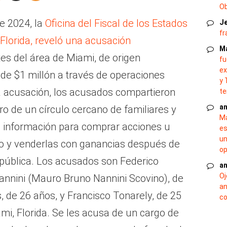
O
e 2024, la
Oficina del Fiscal de los Estados
J
fr
 Florida, reveló una acusación
M
es del área de Miami, de origen
fu
ex
de $1 millón a través de operaciones
y 
la acusación, los acusados compartieron
te
an
ro de un círculo cercano de familiares y
Ma
sa información para comprar acciones u
es
un
jo y venderlas con ganancias después de
op
 pública. Los acusados son Federico
an
Oj
annini (Mauro Bruno Nannini Scovino), de
an
, de 26 años, y Francisco Tonarely, de 25
co
mi, Florida. Se les acusa de un cargo de