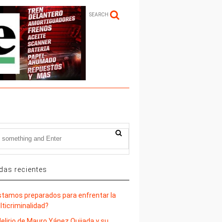
SEARCH
das recientes
stamos preparados para enfrentar la
lticriminalidad?
delirio de Mauro Yánez Quijada y su