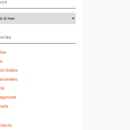
ivos
vos
orías
bia
ña
os Unidos
nacionales
má
egorized
uela
ntacto