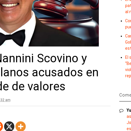
pat
al
Con
pu
Car
Gob
es
annini Scovino y
El
“B
olanos acusados en
vio
re
e de valores
Comen
1:32 am
Yu
as
Jo
es