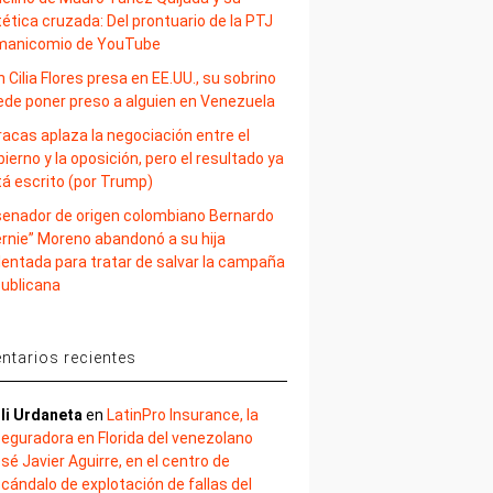
ética cruzada: Del prontuario de la PTJ
 manicomio de YouTube
 Cilia Flores presa en EE.UU., su sobrino
ede poner preso a alguien en Venezuela
acas aplaza la negociación entre el
ierno y la oposición, pero el resultado ya
tá escrito (por Trump)
 senador de origen colombiano Bernardo
ernie” Moreno abandonó a su hija
lentada para tratar de salvar la campaña
publicana
tarios recientes
li Urdaneta
en
LatinPro Insurance, la
eguradora en Florida del venezolano
sé Javier Aguirre, en el centro de
cándalo de explotación de fallas del