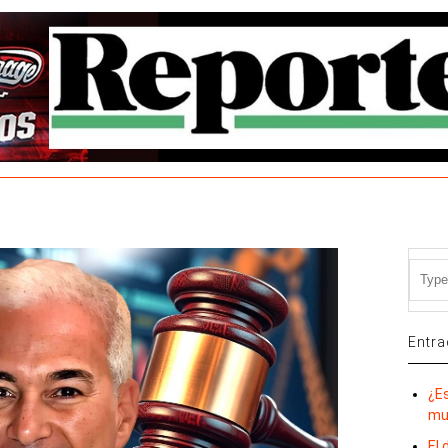
Entra
¿E
mu
El 