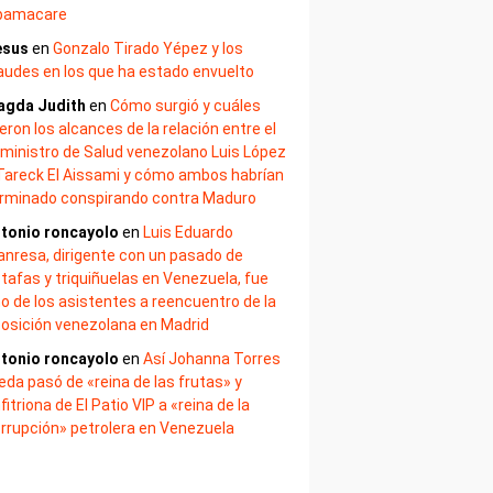
bamacare
esus
en
Gonzalo Tirado Yépez y los
audes en los que ha estado envuelto
agda Judith
en
Cómo surgió y cuáles
eron los alcances de la relación entre el
ministro de Salud venezolano Luis López
Tareck El Aissami y cómo ambos habrían
rminado conspirando contra Maduro
tonio roncayolo
en
Luis Eduardo
nresa, dirigente con un pasado de
tafas y triquiñuelas en Venezuela, fue
o de los asistentes a reencuentro de la
osición venezolana en Madrid
tonio roncayolo
en
Así Johanna Torres
eda pasó de «reina de las frutas» y
fitriona de El Patio VIP a «reina de la
rrupción» petrolera en Venezuela