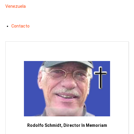
Venezuela
Contacto
Man
or
Rodolfo Schmidt, Director In Memoriam