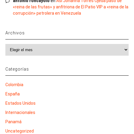
antonio roncayolo
en
Así Johanna Torres Ojeda pasó de
«reina de las frutas» y anfitriona de El Patio VIP a «reina de la
corrupción» petrolera en Venezuela
Archivos
Archivos
Categorías
Colombia
España
Estados Unidos
Internacionales
Panamá
Uncategorized