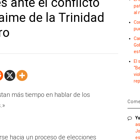
 ante el conflicto
pat
al
Jaime de la Trinidad
Con
ro
pu
Car
Gob
es
El
“B
vio
re
tan más tiempo en hablar de los
Comen
.»
Yu
as
Jo
se hacia un proceso de elecciones
es