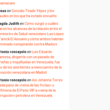
bamacare
esus
en
Gonzalo Tirado Yépez y los
audes en los que ha estado envuelto
agda Judith
en
Cómo surgió y cuáles
eron los alcances de la relación entre el
ministro de Salud venezolano Luis López
Tareck El Aissami y cómo ambos habrían
rminado conspirando contra Maduro
tonio roncayolo
en
Luis Eduardo
nresa, dirigente con un pasado de
tafas y triquiñuelas en Venezuela, fue
o de los asistentes a reencuentro de la
osición venezolana en Madrid
tonio roncayolo
en
Así Johanna Torres
eda pasó de «reina de las frutas» y
fitriona de El Patio VIP a «reina de la
rrupción» petrolera en Venezuela