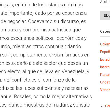
Arch
orpresas, en uno de los estados con más
(dato importante) dado por su experiencia
Archi
a de negociar. Obsevando su discurso, es
plomática y compromiso patriotico que
Categ
ximos escenarios políticos , económicos y
Colom
undo, mientras otros continúan dando
Espa
in salir, completamente ensismismados en
Estad
 con esto, daño a este sector que desea un
Inter
so electoral que se lleva en Venezuela, y
Pana
 » El conflicto es el comienzo de la
Uncat
oduzca las luces suficientes y necesarias
Venez
anuel Rosales, como la mejor alternativa y
ticos, dando muestras de madurez sensata
Co