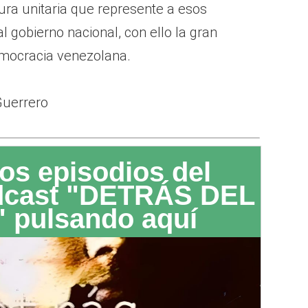
tura unitaria que represente a esos
l gobierno nacional, con ello la gran
democracia venezolana.
Guerrero
os episodios del
dcast "DETRÁS DEL
 pulsando aquí