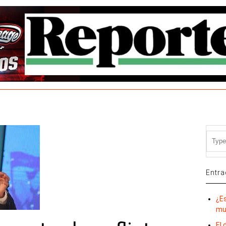
Entra
¿E
mu
El 