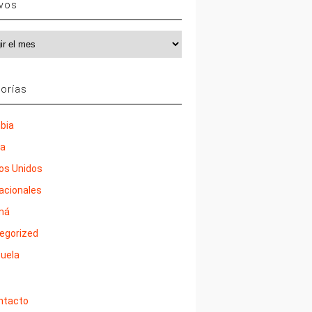
ivos
vos
orías
bia
ña
os Unidos
nacionales
má
egorized
uela
ntacto