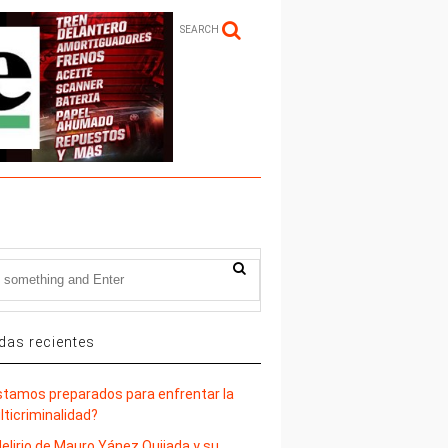
SEARCH
das recientes
stamos preparados para enfrentar la
lticriminalidad?
delirio de Mauro Yánez Quijada y su