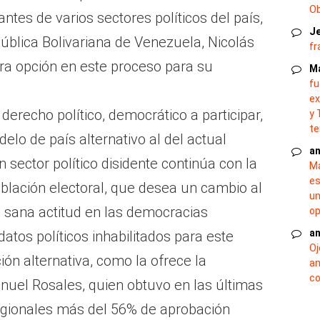
O
ntes de varios sectores políticos del país,
J
ública Bolivariana de Venezuela, Nicolás
fr
ra opción en este proceso para su
M
fu
ex
erecho político, democrático a participar,
y 
te
elo de país alternativo al del actual
an
 sector político disidente continúa con la
Ma
es
población electoral, que desea un cambio al
un
a sana actitud en las democracias
op
an
tos políticos inhabilitados para este
Oj
ión alternativa, como la ofrece la
an
co
nuel Rosales, quien obtuvo en las últimas
egionales más del 56% de aprobación