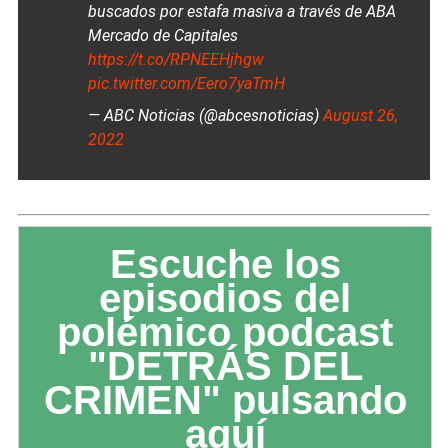
buscados por estafa masiva a través de ABA
Mercado de Capitales
https://t.co/RPNEEHjhgw
pic.twitter.com/Eero7yaTmH
— ABC Noticias (@abcesnoticias)
August 26,
2022
Escuche los
episodios del
polémico podcast
"DETRÁS DEL
CRIMEN" pulsando
aquí