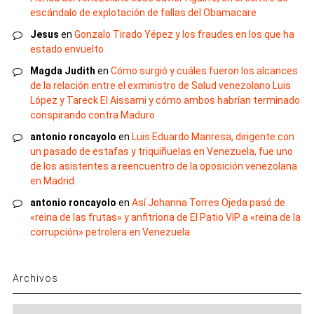
escándalo de explotación de fallas del Obamacare
Jesus
en
Gonzalo Tirado Yépez y los fraudes en los que ha
estado envuelto
Magda Judith
en
Cómo surgió y cuáles fueron los alcances
de la relación entre el exministro de Salud venezolano Luis
López y Tareck El Aissami y cómo ambos habrían terminado
conspirando contra Maduro
antonio roncayolo
en
Luis Eduardo Manresa, dirigente con
un pasado de estafas y triquiñuelas en Venezuela, fue uno
de los asistentes a reencuentro de la oposición venezolana
en Madrid
antonio roncayolo
en
Así Johanna Torres Ojeda pasó de
«reina de las frutas» y anfitriona de El Patio VIP a «reina de la
corrupción» petrolera en Venezuela
Archivos
Archivos