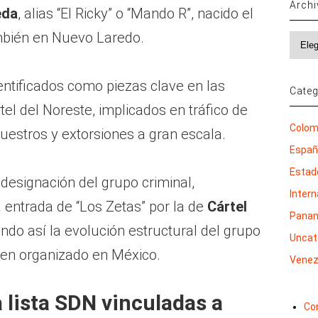
Arch
eda
, alias “El Ricky” o “Mando R”, nacido el
mbién en Nuevo Laredo.
Archi
entificados como piezas clave en las
Categ
tel del Noreste, implicados en tráfico de
Colom
uestros y extorsiones a gran escala.
Espa
Estad
designación del grupo criminal,
Inter
 entrada de “Los Zetas” por la de
Cártel
Pana
endo así la evolución estructural del grupo
Uncat
men organizado en México.
Venez
 lista SDN vinculadas a
Co