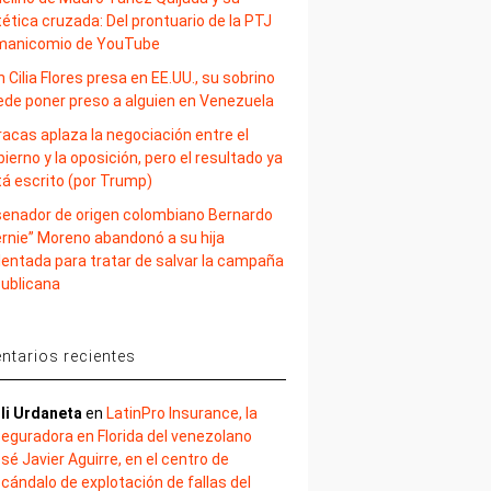
ética cruzada: Del prontuario de la PTJ
 manicomio de YouTube
 Cilia Flores presa en EE.UU., su sobrino
ede poner preso a alguien en Venezuela
acas aplaza la negociación entre el
ierno y la oposición, pero el resultado ya
tá escrito (por Trump)
 senador de origen colombiano Bernardo
ernie” Moreno abandonó a su hija
lentada para tratar de salvar la campaña
publicana
tarios recientes
li Urdaneta
en
LatinPro Insurance, la
eguradora en Florida del venezolano
sé Javier Aguirre, en el centro de
cándalo de explotación de fallas del