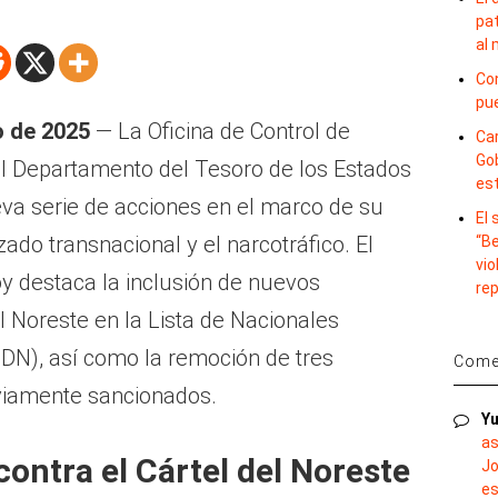
pat
al
Con
pu
o de 2025
— La Oficina de Control de
Car
Gob
el Departamento del Tesoro de los Estados
es
a serie de acciones en el marco de su
El
ado transnacional y el narcotráfico. El
“B
vio
y destaca la inclusión de nuevos
re
el Noreste en la Lista de Nacionales
DN), así como la remoción de tres
Comen
viamente sancionados.
Yu
as
ontra el Cártel del Noreste
Jo
es