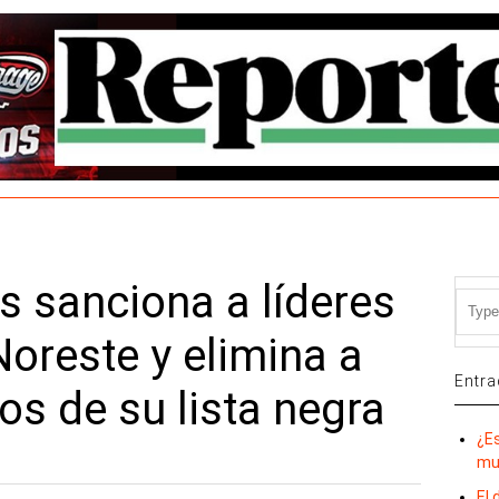
s sanciona a líderes
Noreste y elimina a
Entra
os de su lista negra
¿E
mu
El 