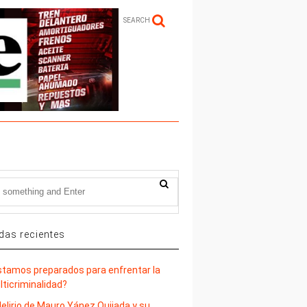
SEARCH
das recientes
stamos preparados para enfrentar la
lticriminalidad?
delirio de Mauro Yánez Quijada y su