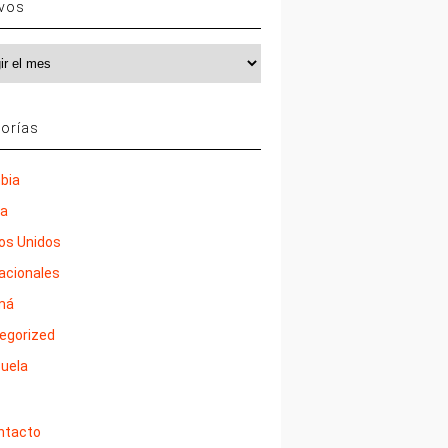
ivos
vos
orías
bia
ña
os Unidos
nacionales
má
egorized
uela
ntacto