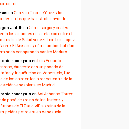
bamacare
esus
en
Gonzalo Tirado Yépez y los
audes en los que ha estado envuelto
agda Judith
en
Cómo surgió y cuáles
eron los alcances de la relación entre el
ministro de Salud venezolano Luis López
Tareck El Aissami y cómo ambos habrían
rminado conspirando contra Maduro
tonio roncayolo
en
Luis Eduardo
nresa, dirigente con un pasado de
tafas y triquiñuelas en Venezuela, fue
o de los asistentes a reencuentro de la
osición venezolana en Madrid
tonio roncayolo
en
Así Johanna Torres
eda pasó de «reina de las frutas» y
fitriona de El Patio VIP a «reina de la
rrupción» petrolera en Venezuela