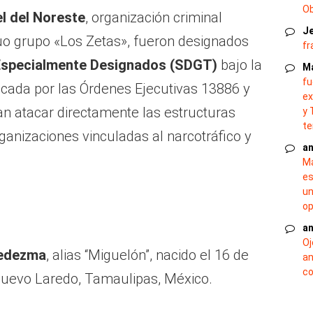
O
l del Noreste
, organización criminal
J
uo grupo «Los Zetas», fueron designados
fr
 Especialmente Designados (SDGT)
bajo la
M
fu
icada por las Órdenes Ejecutivas 13886 y
ex
n atacar directamente las estructuras
y 
te
rganizaciones vinculadas al narcotráfico y
an
Ma
es
un
op
an
Oj
Ledezma
, alias “Miguelón”, nacido el 16 de
an
co
uevo Laredo, Tamaulipas, México.