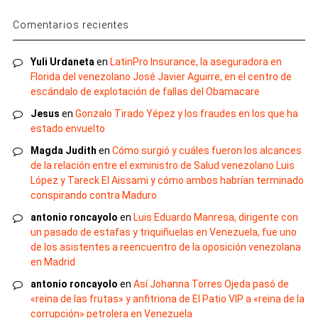
Comentarios recientes
Yuli Urdaneta
en
LatinPro Insurance, la aseguradora en
Florida del venezolano José Javier Aguirre, en el centro de
escándalo de explotación de fallas del Obamacare
Jesus
en
Gonzalo Tirado Yépez y los fraudes en los que ha
estado envuelto
Magda Judith
en
Cómo surgió y cuáles fueron los alcances
de la relación entre el exministro de Salud venezolano Luis
López y Tareck El Aissami y cómo ambos habrían terminado
conspirando contra Maduro
antonio roncayolo
en
Luis Eduardo Manresa, dirigente con
un pasado de estafas y triquiñuelas en Venezuela, fue uno
de los asistentes a reencuentro de la oposición venezolana
en Madrid
antonio roncayolo
en
Así Johanna Torres Ojeda pasó de
«reina de las frutas» y anfitriona de El Patio VIP a «reina de la
corrupción» petrolera en Venezuela