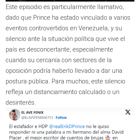
a
P
M
S
E
Este episodio es particularmente llamativo,
y
l
u
e
n
dado que Prince ha estado vinculado a varios
a
t
t
t
eventos controvertidos en Venezuela, y su
y
e
t
e
silencio ante la situación política que vive el
i
r
país es desconcertante, especialmente
n
f
cuando su cercanía con sectores de la
g
u
oposición podría haberlo llevado a dar una
s
l
postura pública. Para muchos, este silencio
l
refleja un distanciamiento calculado o un
s
desinterés.
c
r
e