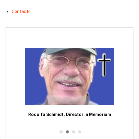
Contacto
Man
or
Rodolfo Schmidt, Director In Memoriam