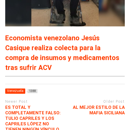
Economista venezolano Jesús
Casique realiza colecta para la
compra de insumos y medicamentos
tras sufrir ACV
Venezuela
1388
Newer Post
Older Post
ES TOTAL Y
AL MEJOR ESTILO DE LA
COMPLETAMENTE FALSO:
MAFIA SICILIANA
TULIO CAPRILES Y LOS
CAPRILES LÓPEZ NO
TIENEN NINGÚN VÍNCULO