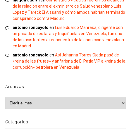
Magda Judith
en
Cómo surgió y cuáles fueron los alcances
de la relación entre el exministro de Salud venezolano Luis
López y Tareck El Aissami y cómo ambos habrían terminado
conspirando contra Maduro
antonio roncayolo
en
Luis Eduardo Manresa, dirigente con
un pasado de estafas y triquiñuelas en Venezuela, fue uno
de los asistentes a reencuentro de la oposición venezolana
en Madrid
antonio roncayolo
en
Así Johanna Torres Ojeda pasó de
«reina de las frutas» y anfitriona de El Patio VIP a «reina de la
corrupción» petrolera en Venezuela
Archivos
Archivos
Categorías