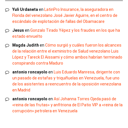
Yuli Urdaneta
en
LatinPro Insurance, la aseguradora en
Florida del venezolano José Javier Aguirre, en el centro de
escándalo de explotación de fallas del Obamacare
Jesus
en
Gonzalo Tirado Yépez y los fraudes en los que ha
estado envuelto
Magda Judith
en
Cómo surgió y cuáles fueron los alcances
de la relación entre el exministro de Salud venezolano Luis
López y Tareck El Aissami y cómo ambos habrían terminado
conspirando contra Maduro
antonio roncayolo
en
Luis Eduardo Manresa, dirigente con
un pasado de estafas y triquiñuelas en Venezuela, fue uno
de los asistentes a reencuentro de la oposición venezolana
en Madrid
antonio roncayolo
en
Así Johanna Torres Ojeda pasó de
«reina de las frutas» y anfitriona de El Patio VIP a «reina de la
corrupción» petrolera en Venezuela