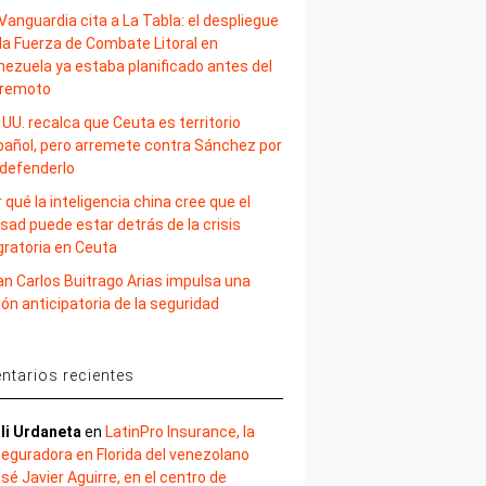
Vanguardia cita a La Tabla: el despliegue
la Fuerza de Combate Litoral en
nezuela ya estaba planificado antes del
rremoto
 UU. recalca que Ceuta es territorio
pañol, pero arremete contra Sánchez por
 defenderlo
 qué la inteligencia china cree que el
sad puede estar detrás de la crisis
gratoria en Ceuta
an Carlos Buitrago Arias impulsa una
ión anticipatoria de la seguridad
tarios recientes
li Urdaneta
en
LatinPro Insurance, la
eguradora en Florida del venezolano
sé Javier Aguirre, en el centro de