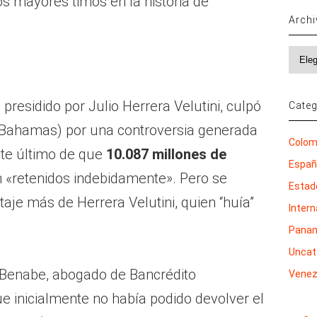
s mayores timos en la historia de
Arch
Archi
 presidido por Julio Herrera Velutini, culpó
Categ
(Bahamas) por una controversia generada
Colom
ste último de que
10.087 millones de
Espa
 «retenidos indebidamente». Pero se
Estad
taje más de Herrera Velutini, quien “huía”
Inter
Pana
Uncat
Benabe, abogado de Bancrédito
Venez
ue inicialmente no había podido devolver el