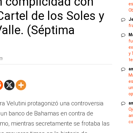
n complicidad con
es
O
Cartel de los Soles y
J
fr
alle. (Séptima
M
fu
ex
y 
am
te
an
Ma
es
un
op
era Velutini protagonizó una controversia
an
Oj
 un banco de Bahamas en contra de
an
co
umo, mientras secretamente se frotaba las