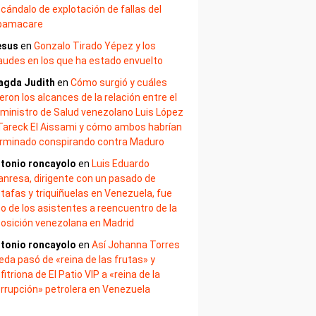
cándalo de explotación de fallas del
bamacare
esus
en
Gonzalo Tirado Yépez y los
audes en los que ha estado envuelto
agda Judith
en
Cómo surgió y cuáles
eron los alcances de la relación entre el
ministro de Salud venezolano Luis López
Tareck El Aissami y cómo ambos habrían
rminado conspirando contra Maduro
tonio roncayolo
en
Luis Eduardo
nresa, dirigente con un pasado de
tafas y triquiñuelas en Venezuela, fue
o de los asistentes a reencuentro de la
osición venezolana en Madrid
tonio roncayolo
en
Así Johanna Torres
eda pasó de «reina de las frutas» y
fitriona de El Patio VIP a «reina de la
rrupción» petrolera en Venezuela