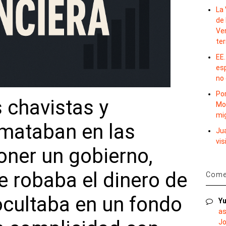
La 
de 
Ve
te
EE.
es
no
Por
 chavistas y
Mo
mi
 mataban en las
Ju
vis
oner un gobierno,
 robaba el dinero de
Comen
 ocultaba en un fondo
Yu
as
Jo