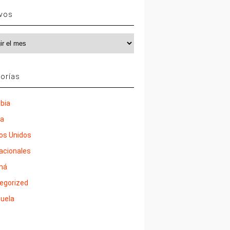
ivos
vos
orías
bia
ña
os Unidos
nacionales
má
egorized
uela