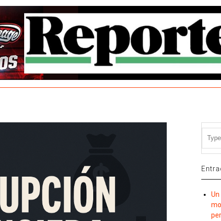
Entra
Un 
mov
per