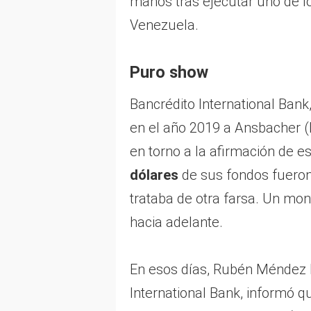
manos tras ejecutar uno de lo
Venezuela.
Puro show
Bancrédito International Bank,
en el año 2019 a Ansbacher 
en torno a la afirmación de e
dólares
de sus fondos fueron
trataba de otra farsa. Un mon
hacia adelante.
En esos días, Rubén Méndez 
International Bank, informó q