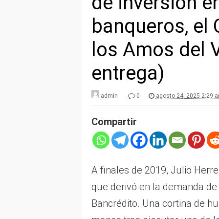
de inversión e
banqueros, el 
los Amos del V
entrega)
admin
0
agosto 24, 2025 2:29 
Compartir
A finales de 2019, Julio Herr
que derivó en la demanda de
Bancrédito. Una cortina de h