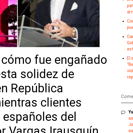
pat
al
Con
pu
Car
Gob
es
a cómo fue engañado
El
“B
sta solidez de
vio
re
n República
Comen
entras clientes
Yu
 españoles del
as
Jo
r Vargas Irausquín
es