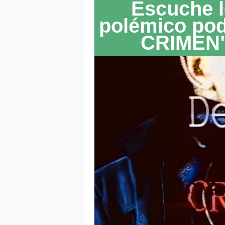
Escuche l
polémico po
CRIMEN"