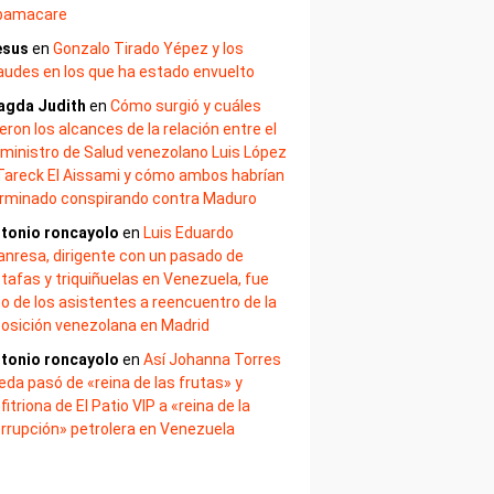
bamacare
esus
en
Gonzalo Tirado Yépez y los
audes en los que ha estado envuelto
agda Judith
en
Cómo surgió y cuáles
eron los alcances de la relación entre el
ministro de Salud venezolano Luis López
Tareck El Aissami y cómo ambos habrían
rminado conspirando contra Maduro
tonio roncayolo
en
Luis Eduardo
nresa, dirigente con un pasado de
tafas y triquiñuelas en Venezuela, fue
o de los asistentes a reencuentro de la
osición venezolana en Madrid
tonio roncayolo
en
Así Johanna Torres
eda pasó de «reina de las frutas» y
fitriona de El Patio VIP a «reina de la
rrupción» petrolera en Venezuela