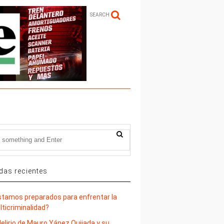
SEARCH
das recientes
stamos preparados para enfrentar la
lticriminalidad?
delirio de Mauro Yánez Quijada y su