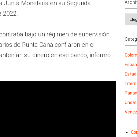
la Junta Monetaria en su Segunda
Arch
e 2022.
Archi
contraba bajo un régimen de supervisión
Categ
rios de Punta Cana confiaron en el
antenían su dinero en ese banco, informó
Colom
Espa
Estad
Inter
Pana
Uncat
Venez
Co