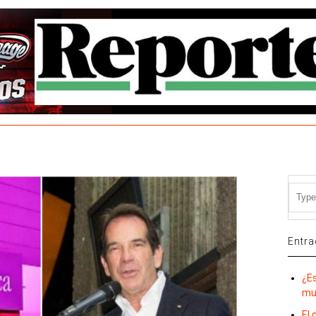
Entra
¿E
mu
El 