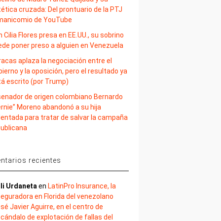
ética cruzada: Del prontuario de la PTJ
 manicomio de YouTube
 Cilia Flores presa en EE.UU., su sobrino
ede poner preso a alguien en Venezuela
acas aplaza la negociación entre el
ierno y la oposición, pero el resultado ya
tá escrito (por Trump)
 senador de origen colombiano Bernardo
ernie” Moreno abandonó a su hija
lentada para tratar de salvar la campaña
publicana
tarios recientes
li Urdaneta
en
LatinPro Insurance, la
eguradora en Florida del venezolano
sé Javier Aguirre, en el centro de
cándalo de explotación de fallas del