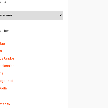
ivos
vos
orías
bia
ña
os Unidos
nacionales
má
egorized
uela
ntacto