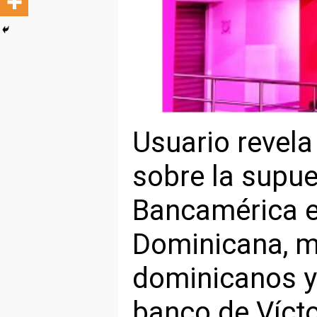
Usuario revel
sobre la supue
Bancamérica e
Dominicana, mi
dominicanos y
banco de Vícto