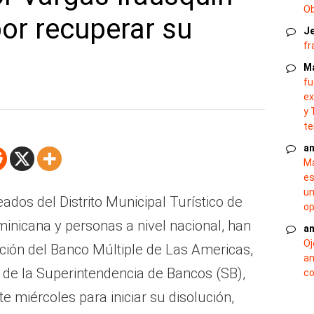
O
or recuperar su
J
fr
M
fu
ex
y 
te
an
Ma
es
un
ados del Distrito Municipal Turístico de
op
inicana y personas a nivel nacional, han
an
Oj
nción del Banco Múltiple de Las Americas,
an
 de la Superintendencia de Bancos (SB),
co
e miércoles para iniciar su disolución,