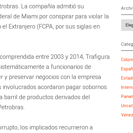
etrobras. La compañía admitió su
Arch
deral de Miami por conspirar para violar la
Archi
 el Extranjero (FCPA, por sus siglas en
Categ
comprendida entre 2003 y 2014, Trafigura
Colom
istemáticamente a funcionarios de
Espa
er y preservar negocios con la empresa
Estad
los involucrados acordaron pagar sobornos
Inter
 barril de productos derivados del
Pana
Uncat
Petrobras.
Venez
rupto, los implicados recurrieron a