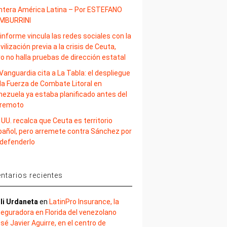
ntera América Latina – Por ESTEFANO
MBURRINI
informe vincula las redes sociales con la
ilización previa a la crisis de Ceuta,
o no halla pruebas de dirección estatal
Vanguardia cita a La Tabla: el despliegue
la Fuerza de Combate Litoral en
nezuela ya estaba planificado antes del
rremoto
 UU. recalca que Ceuta es territorio
pañol, pero arremete contra Sánchez por
 defenderlo
tarios recientes
li Urdaneta
en
LatinPro Insurance, la
eguradora en Florida del venezolano
sé Javier Aguirre, en el centro de