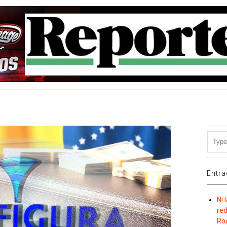
Entra
Ni 
re
Ro