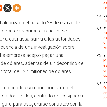
es
O
J
fr
d alcanzado el pasado 28 de marzo de
M
 de materias primas Trafigura se
fu
na cuantiosa suma a las autoridades
ex
y 
uencia de una investigación sobre
te
l. La empresa aceptó pagar una
an
Ma
s de dólares, además de un decomiso de
es
n total de 127 millones de dólares.
un
op
an
 prolongado escrutinio por parte del
Oj
an
Estados Unidos, centrado en los «pagos
co
figura para asegurarse contratos con la