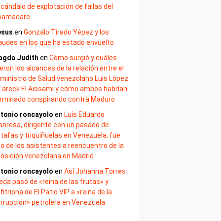
cándalo de explotación de fallas del
bamacare
esus
en
Gonzalo Tirado Yépez y los
audes en los que ha estado envuelto
agda Judith
en
Cómo surgió y cuáles
eron los alcances de la relación entre el
ministro de Salud venezolano Luis López
Tareck El Aissami y cómo ambos habrían
rminado conspirando contra Maduro
tonio roncayolo
en
Luis Eduardo
nresa, dirigente con un pasado de
tafas y triquiñuelas en Venezuela, fue
o de los asistentes a reencuentro de la
osición venezolana en Madrid
tonio roncayolo
en
Así Johanna Torres
eda pasó de «reina de las frutas» y
fitriona de El Patio VIP a «reina de la
rrupción» petrolera en Venezuela