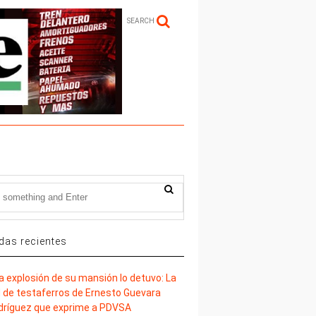
SEARCH
das recientes
la explosión de su mansión lo detuvo: La
d de testaferros de Ernesto Guevara
dríguez que exprime a PDVSA