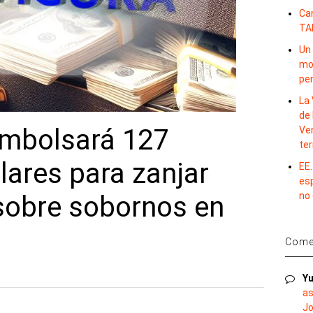
Ca
TA
Un 
mov
per
La 
de 
embolsará 127
Ve
te
lares para zanjar
EE.
es
no
 sobre sobornos en
Comen
Yu
as
Jo