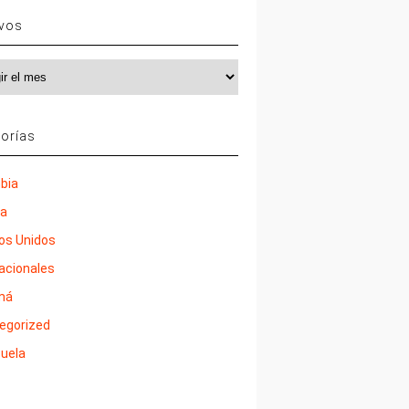
ivos
vos
orías
bia
ña
os Unidos
nacionales
má
egorized
uela