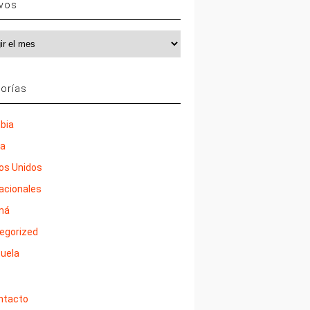
ivos
vos
orías
bia
ña
os Unidos
nacionales
má
egorized
uela
ntacto