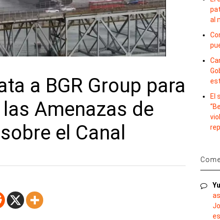
pat
al
Con
pu
Car
Gob
ta a BGR Group para
es
El
 las Amenazas de
“B
vio
sobre el Canal
re
Comen
Yu
as
Jo
es