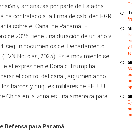
O
tensión y amenazas por parte de Estados
J
á ha contratado a la firma de cabildeo BGR
fr
anía sobre el Canal de Panamá. El
M
fu
ero de 2025, tiene una duración de un año y
ex
14, según documentos del Departamento
y 
te
s (TVN Noticias, 2025). Este movimiento se
an
ue el expresidente Donald Trump ha
Ma
es
uperar el control del canal, argumentando
un
 los barcos y buques militares de EE. UU.
op
a de China en la zona es una amenaza para
an
Oj
an
co
de Defensa para Panamá