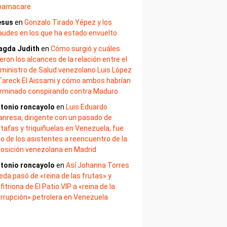
bamacare
esus
en
Gonzalo Tirado Yépez y los
audes en los que ha estado envuelto
agda Judith
en
Cómo surgió y cuáles
eron los alcances de la relación entre el
ministro de Salud venezolano Luis López
Tareck El Aissami y cómo ambos habrían
rminado conspirando contra Maduro
tonio roncayolo
en
Luis Eduardo
nresa, dirigente con un pasado de
tafas y triquiñuelas en Venezuela, fue
o de los asistentes a reencuentro de la
osición venezolana en Madrid
tonio roncayolo
en
Así Johanna Torres
eda pasó de «reina de las frutas» y
fitriona de El Patio VIP a «reina de la
rrupción» petrolera en Venezuela