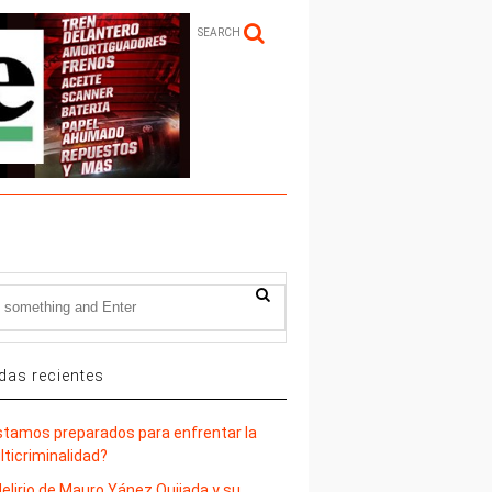
SEARCH
das recientes
stamos preparados para enfrentar la
lticriminalidad?
delirio de Mauro Yánez Quijada y su