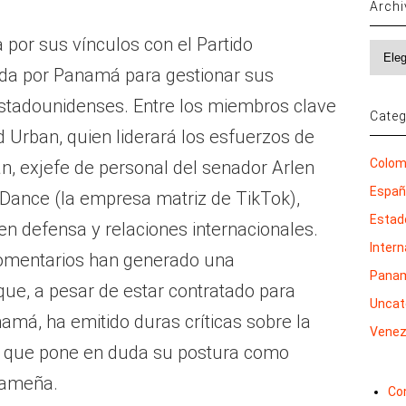
Arch
por sus vínculos con el Partido
Archi
ada por Panamá para gestionar sus
estadounidenses. Entre los miembros clave
Categ
 Urban, quien liderará los esfuerzos de
Colom
n, exjefe de personal del senador Arlen
Espa
eDance (la empresa matriz de TikTok),
Estad
en defensa y relaciones internacionales.
Inter
comentarios han generado una
Pana
 que, a pesar de estar contratado para
Uncat
amá, ha emitido duras críticas sobre la
Venez
 lo que pone en duda su postura como
nameña.
Co