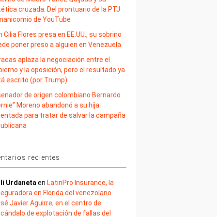
ética cruzada: Del prontuario de la PTJ
 manicomio de YouTube
 Cilia Flores presa en EE.UU., su sobrino
ede poner preso a alguien en Venezuela
acas aplaza la negociación entre el
ierno y la oposición, pero el resultado ya
tá escrito (por Trump)
 senador de origen colombiano Bernardo
ernie” Moreno abandonó a su hija
lentada para tratar de salvar la campaña
publicana
tarios recientes
li Urdaneta
en
LatinPro Insurance, la
eguradora en Florida del venezolano
sé Javier Aguirre, en el centro de
cándalo de explotación de fallas del