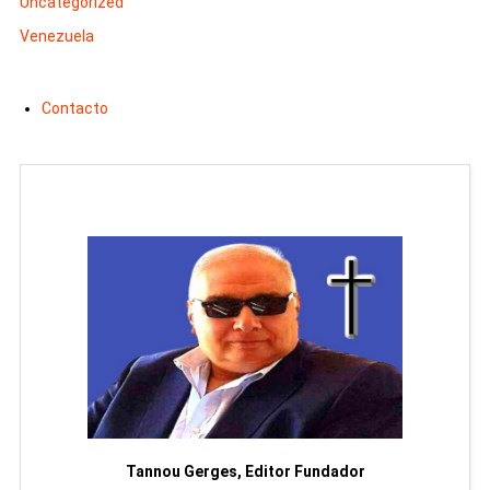
Uncategorized
Venezuela
Contacto
moriam
Tannou Gerges, Editor Fundador
Rodol