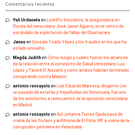
Comentarios recientes
Yuli Urdaneta
en
LatinPro Insurance, la aseguradora en
Florida del venezolano José Javier Aguirre, en el centro de
escándalo de explotación de fallas del Obamacare
Jesus
en
Gonzalo Tirado Yépez y los fraudes en los que ha
estado envuelto
Magda Judith
en
Cómo surgió y cuáles fueron los alcances
de la relación entre el exministro de Salud venezolano Luis
López y Tareck El Aissami y cómo ambos habrían terminado
conspirando contra Maduro
antonio roncayolo
en
Luis Eduardo Manresa, dirigente con
un pasado de estafas y triquiñuelas en Venezuela, fue uno
de los asistentes a reencuentro de la oposición venezolana
en Madrid
antonio roncayolo
en
Así Johanna Torres Ojeda pasó de
«reina de las frutas» y anfitriona de El Patio VIP a «reina de la
corrupción» petrolera en Venezuela