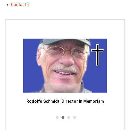
Contacto
Man
or
Rodolfo Schmidt, Director In Memoriam