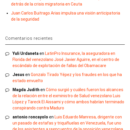
detrás de la crisis migratoria en Ceuta
Juan Carlos Buitrago Arias impulsa una visión anticipatoria
de la seguridad
Comentarios recientes
Yuli Urdaneta
en
LatinPro Insurance, la aseguradora en
Florida del venezolano José Javier Aguirre, en el centro de
escándalo de explotación de fallas del Obamacare
Jesus
en
Gonzalo Tirado Yépez y los fraudes en los que ha
estado envuelto
Magda Judith
en
Cómo surgió y cuáles fueron los alcances
de la relación entre el exministro de Salud venezolano Luis
López y Tareck El Aissami y cómo ambos habrían terminado
conspirando contra Maduro
antonio roncayolo
en
Luis Eduardo Manresa, dirigente con
un pasado de estafas y triquiñuelas en Venezuela, fue uno
de los asistentes a reencuentro de la oposición venezolana