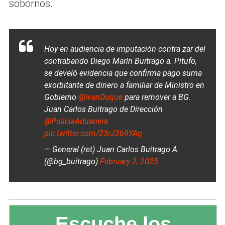
sobornos.
Hoy en audiencia de imputación contra zar del
contrabando Diego Marín Buitrago a. Pitufo,
se develó evidencia que confirma pago suma
exorbitante de dinero a familiar de Ministro en
Gobierno
@IvanDuque
para remover a BG.
Juan Carlos Buitrago de Dirección
@PoliciaAduanera
pic.twitter.com/23rJ2b9YAq
— General (ret) Juan Carlos Buitrago A.
(@bg_buitrago)
February 2, 2025
Escuche los