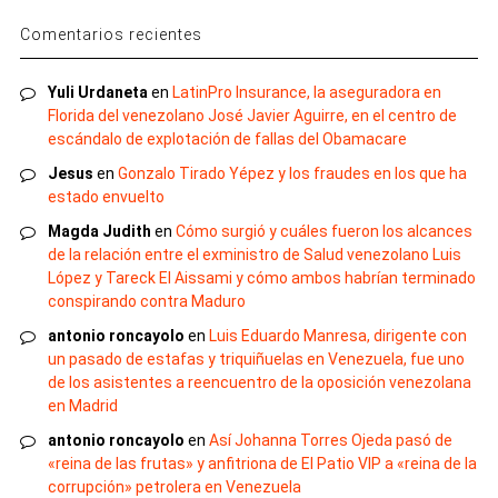
Comentarios recientes
Yuli Urdaneta
en
LatinPro Insurance, la aseguradora en
Florida del venezolano José Javier Aguirre, en el centro de
escándalo de explotación de fallas del Obamacare
Jesus
en
Gonzalo Tirado Yépez y los fraudes en los que ha
estado envuelto
Magda Judith
en
Cómo surgió y cuáles fueron los alcances
de la relación entre el exministro de Salud venezolano Luis
López y Tareck El Aissami y cómo ambos habrían terminado
conspirando contra Maduro
antonio roncayolo
en
Luis Eduardo Manresa, dirigente con
un pasado de estafas y triquiñuelas en Venezuela, fue uno
de los asistentes a reencuentro de la oposición venezolana
en Madrid
antonio roncayolo
en
Así Johanna Torres Ojeda pasó de
«reina de las frutas» y anfitriona de El Patio VIP a «reina de la
corrupción» petrolera en Venezuela