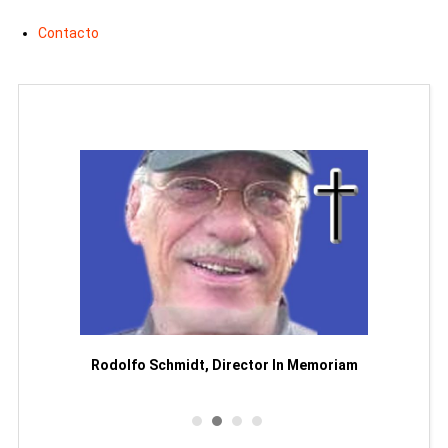
Contacto
Man
or
Rodolfo Schmidt, Director In Memoriam