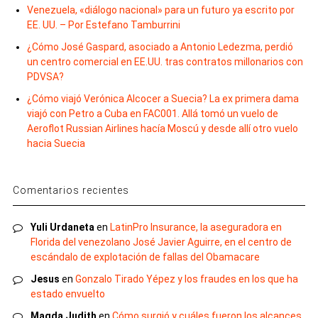
Venezuela, «diálogo nacional» para un futuro ya escrito por
EE. UU. – Por Estefano Tamburrini
¿Cómo José Gaspard, asociado a Antonio Ledezma, perdió
un centro comercial en EE.UU. tras contratos millonarios con
PDVSA?
¿Cómo viajó Verónica Alcocer a Suecia? La ex primera dama
viajó con Petro a Cuba en FAC001. Allá tomó un vuelo de
Aeroflot Russian Airlines hacía Moscú y desde allí otro vuelo
hacia Suecia
Comentarios recientes
Yuli Urdaneta
en
LatinPro Insurance, la aseguradora en
Florida del venezolano José Javier Aguirre, en el centro de
escándalo de explotación de fallas del Obamacare
Jesus
en
Gonzalo Tirado Yépez y los fraudes en los que ha
estado envuelto
Magda Judith
en
Cómo surgió y cuáles fueron los alcances