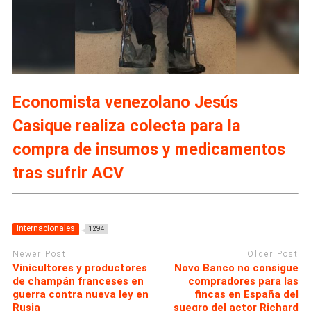
Economista venezolano Jesús
Casique realiza colecta para la
compra de insumos y medicamentos
tras sufrir ACV
Internacionales
1294
Newer Post
Older Post
Vinicultores y productores
Novo Banco no consigue
de champán franceses en
compradores para las
guerra contra nueva ley en
fincas en España del
Rusia
suegro del actor Richard