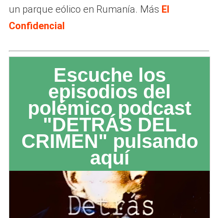
un parque eólico en Rumanía. Más
El
Confidencial
Escuche los
episodios del
polémico podcast
"DETRÁS DEL
CRIMEN" pulsando
aquí