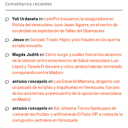
Comentarios recientes
Yuli Urdaneta
en
LatinPro Insurance, la aseguradora en
Florida del venezolano José Javier Aguirre, en el centro de
escándalo de explotación de fallas del Obamacare
Jesus
en
Gonzalo Tirado Yépez y los fraudes en los que ha
estado envuelto
Magda Judith
en
Cómo surgió y cuáles fueron los alcances
de la relación entre el exministro de Salud venezolano Luis
López y Tareck El Aissami y cómo ambos habrían terminado
conspirando contra Maduro
antonio roncayolo
en
Luis Eduardo Manresa, dirigente con
un pasado de estafas y triquiñuelas en Venezuela, fue uno
de los asistentes a reencuentro de la oposición venezolana
en Madrid
antonio roncayolo
en
Así Johanna Torres Ojeda pasó de
«reina de las frutas» y anfitriona de El Patio VIP a «reina de la
corrupción» petrolera en Venezuela