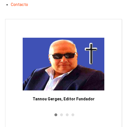
Contacto
moriam
Tannou Gerges, Editor Fundador
Rodol