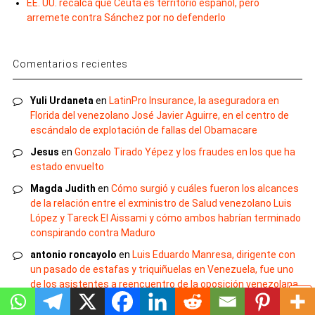
EE. UU. recalca que Ceuta es territorio español, pero
arremete contra Sánchez por no defenderlo
Comentarios recientes
Yuli Urdaneta
en
LatinPro Insurance, la aseguradora en
Florida del venezolano José Javier Aguirre, en el centro de
escándalo de explotación de fallas del Obamacare
Jesus
en
Gonzalo Tirado Yépez y los fraudes en los que ha
estado envuelto
Magda Judith
en
Cómo surgió y cuáles fueron los alcances
de la relación entre el exministro de Salud venezolano Luis
López y Tareck El Aissami y cómo ambos habrían terminado
conspirando contra Maduro
antonio roncayolo
en
Luis Eduardo Manresa, dirigente con
un pasado de estafas y triquiñuelas en Venezuela, fue uno
de los asistentes a reencuentro de la oposición venezolana
en Madrid