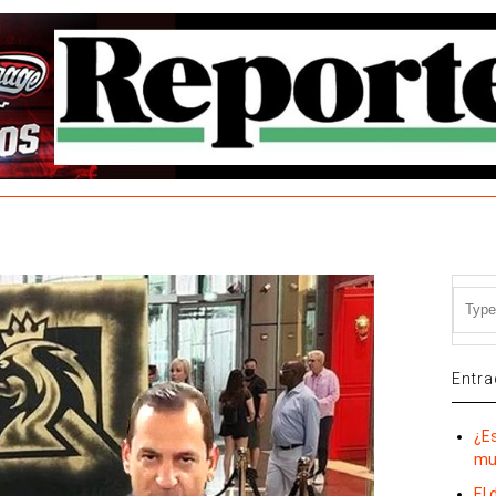
Entra
¿E
mu
El 