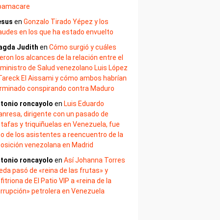
bamacare
esus
en
Gonzalo Tirado Yépez y los
audes en los que ha estado envuelto
agda Judith
en
Cómo surgió y cuáles
eron los alcances de la relación entre el
ministro de Salud venezolano Luis López
Tareck El Aissami y cómo ambos habrían
rminado conspirando contra Maduro
tonio roncayolo
en
Luis Eduardo
nresa, dirigente con un pasado de
tafas y triquiñuelas en Venezuela, fue
o de los asistentes a reencuentro de la
osición venezolana en Madrid
tonio roncayolo
en
Así Johanna Torres
eda pasó de «reina de las frutas» y
fitriona de El Patio VIP a «reina de la
rrupción» petrolera en Venezuela