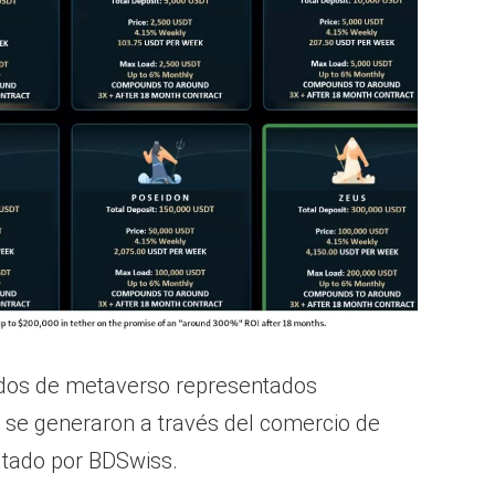
ados de metaverso representados
 se generaron a través del comercio de
utado por BDSwiss.