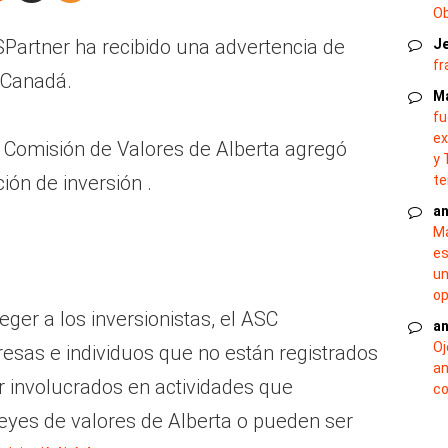
O
artner ha recibido una advertencia de
J
fr
 Canadá.
M
fu
ex
a Comisión de Valores de Alberta agregó
y 
ión de inversión .
te
an
Ma
es
un
op
ger a los inversionistas, el ASC
an
Oj
esas e individuos que no están registrados
an
r involucrados en actividades que
co
leyes de valores de Alberta o pueden ser