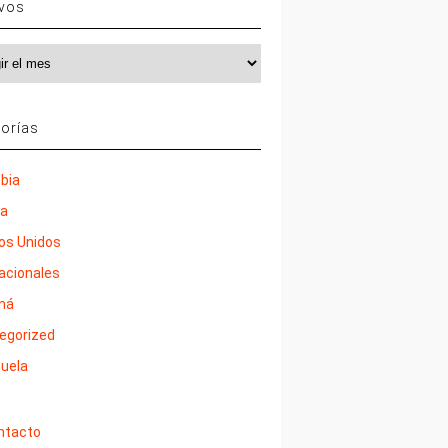
ivos
vos
orías
bia
ña
os Unidos
nacionales
má
egorized
uela
ntacto