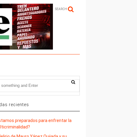
SEARCH
das recientes
stamos preparados para enfrentar la
lticriminalidad?
delirio de Mauro Yánez Quijada y su