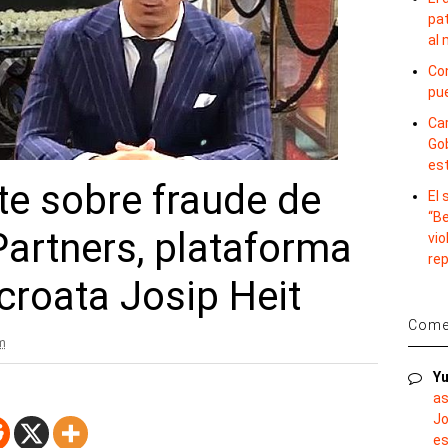
pat
al
Con
pu
Car
Gob
es
te sobre fraude de
El
“B
artners, plataforma
vio
re
croata Josip Heit
Comen
m
Yu
as
Jo
es