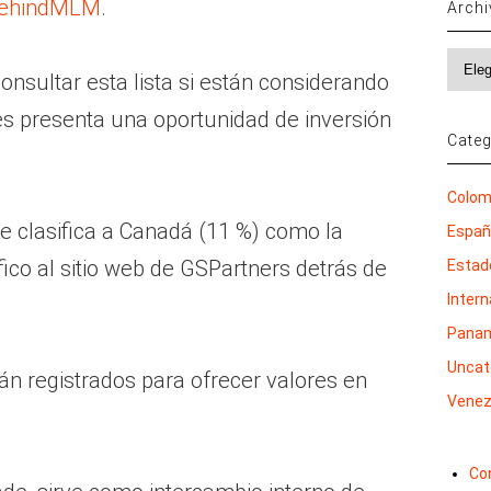
ehindMLM
.
Arch
Archi
consultar esta lista si están considerando
les presenta una oportunidad de inversión
Categ
Colom
se clasifica a Canadá (11 %) como la
Espa
ico al sitio web de GSPartners detrás de
Estad
Inter
Pana
Uncat
án registrados para ofrecer valores en
Venez
Co