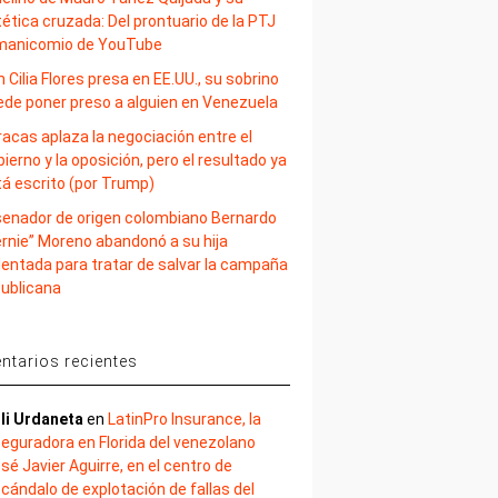
ética cruzada: Del prontuario de la PTJ
 manicomio de YouTube
 Cilia Flores presa en EE.UU., su sobrino
ede poner preso a alguien en Venezuela
acas aplaza la negociación entre el
ierno y la oposición, pero el resultado ya
tá escrito (por Trump)
 senador de origen colombiano Bernardo
ernie” Moreno abandonó a su hija
lentada para tratar de salvar la campaña
publicana
tarios recientes
li Urdaneta
en
LatinPro Insurance, la
eguradora en Florida del venezolano
sé Javier Aguirre, en el centro de
cándalo de explotación de fallas del