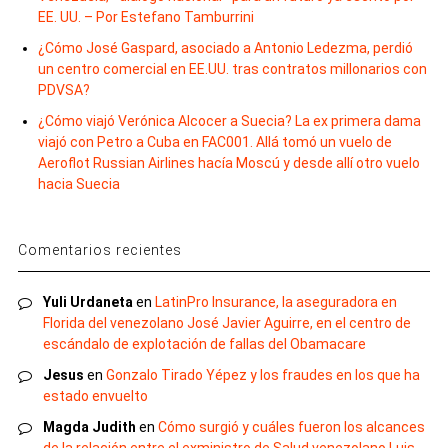
EE. UU. – Por Estefano Tamburrini
¿Cómo José Gaspard, asociado a Antonio Ledezma, perdió
un centro comercial en EE.UU. tras contratos millonarios con
PDVSA?
¿Cómo viajó Verónica Alcocer a Suecia? La ex primera dama
viajó con Petro a Cuba en FAC001. Allá tomó un vuelo de
Aeroflot Russian Airlines hacía Moscú y desde allí otro vuelo
hacia Suecia
Comentarios recientes
Yuli Urdaneta
en
LatinPro Insurance, la aseguradora en
Florida del venezolano José Javier Aguirre, en el centro de
escándalo de explotación de fallas del Obamacare
Jesus
en
Gonzalo Tirado Yépez y los fraudes en los que ha
estado envuelto
Magda Judith
en
Cómo surgió y cuáles fueron los alcances
de la relación entre el exministro de Salud venezolano Luis