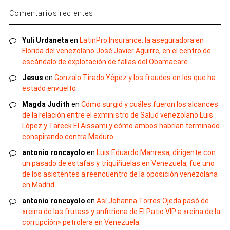
Comentarios recientes
Yuli Urdaneta
en
LatinPro Insurance, la aseguradora en
Florida del venezolano José Javier Aguirre, en el centro de
escándalo de explotación de fallas del Obamacare
Jesus
en
Gonzalo Tirado Yépez y los fraudes en los que ha
estado envuelto
Magda Judith
en
Cómo surgió y cuáles fueron los alcances
de la relación entre el exministro de Salud venezolano Luis
López y Tareck El Aissami y cómo ambos habrían terminado
conspirando contra Maduro
antonio roncayolo
en
Luis Eduardo Manresa, dirigente con
un pasado de estafas y triquiñuelas en Venezuela, fue uno
de los asistentes a reencuentro de la oposición venezolana
en Madrid
antonio roncayolo
en
Así Johanna Torres Ojeda pasó de
«reina de las frutas» y anfitriona de El Patio VIP a «reina de la
corrupción» petrolera en Venezuela