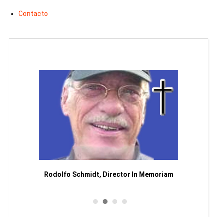
Contacto
or
Rodolfo Schmidt, Director In Memoriam
Man