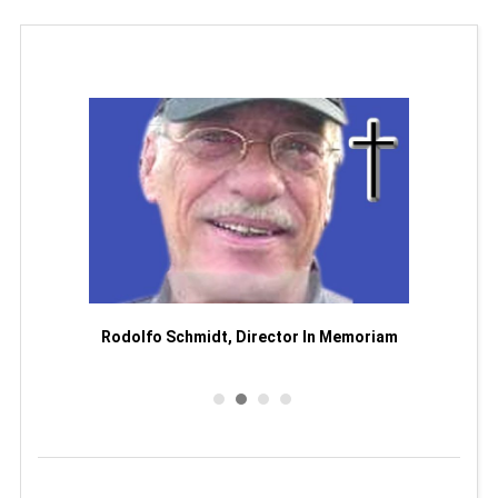
Man
or
Rodolfo Schmidt, Director In Memoriam