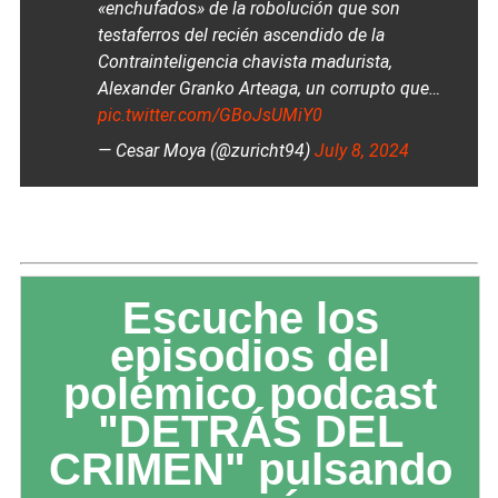
«enchufados» de la robolución que son
testaferros del recién ascendido de la
Contrainteligencia chavista madurista,
Alexander Granko Arteaga, un corrupto que…
pic.twitter.com/GBoJsUMiY0
— Cesar Moya (@zuricht94)
July 8, 2024
Escuche los
episodios del
polémico podcast
"DETRÁS DEL
CRIMEN" pulsando