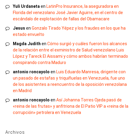
Yuli Urdaneta
en
LatinPro Insurance, la aseguradora en
Florida del venezolano José Javier Aguirre, en el centro de
escándalo de explotación de fallas del Obamacare
Jesus
en
Gonzalo Tirado Yépez y los fraudes en los que ha
estado envuelto
Magda Judith
en
Cómo surgió y cuáles fueron los alcances
de la relación entre el exministro de Salud venezolano Luis
López y Tareck El Aissami y cómo ambos habrían terminado
conspirando contra Maduro
antonio roncayolo
en
Luis Eduardo Manresa, dirigente con
un pasado de estafas y triquiñuelas en Venezuela, fue uno
de los asistentes a reencuentro de la oposición venezolana
en Madrid
antonio roncayolo
en
Así Johanna Torres Ojeda pasó de
«reina de las frutas» y anfitriona de El Patio VIP a «reina de la
corrupción» petrolera en Venezuela
Archivos