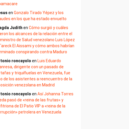
bamacare
esus
en
Gonzalo Tirado Yépez y los
audes en los que ha estado envuelto
agda Judith
en
Cómo surgió y cuáles
eron los alcances de la relación entre el
ministro de Salud venezolano Luis López
Tareck El Aissami y cómo ambos habrían
rminado conspirando contra Maduro
tonio roncayolo
en
Luis Eduardo
nresa, dirigente con un pasado de
tafas y triquiñuelas en Venezuela, fue
o de los asistentes a reencuentro de la
osición venezolana en Madrid
tonio roncayolo
en
Así Johanna Torres
eda pasó de «reina de las frutas» y
fitriona de El Patio VIP a «reina de la
rrupción» petrolera en Venezuela