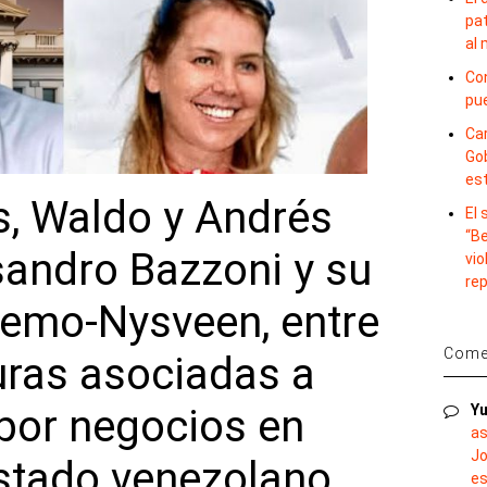
pat
al
Con
pu
Car
Gob
es
s, Waldo y Andrés
El
“B
sandro Bazzoni y su
vio
re
jemo-Nysveen, entre
Comen
uras asociadas a
por negocios en
Yu
as
Jo
Estado venezolano
es