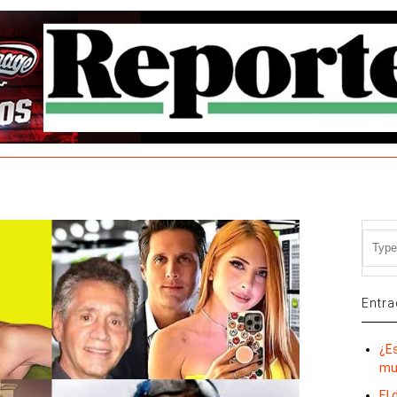
Entra
¿E
mu
El 