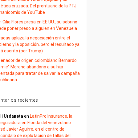
ética cruzada: Del prontuario de la PTJ
 manicomio de YouTube
 Cilia Flores presa en EE.UU., su sobrino
ede poner preso a alguien en Venezuela
acas aplaza la negociación entre el
ierno y la oposición, pero el resultado ya
tá escrito (por Trump)
 senador de origen colombiano Bernardo
ernie” Moreno abandonó a su hija
lentada para tratar de salvar la campaña
publicana
tarios recientes
li Urdaneta
en
LatinPro Insurance, la
eguradora en Florida del venezolano
sé Javier Aguirre, en el centro de
cándalo de explotación de fallas del