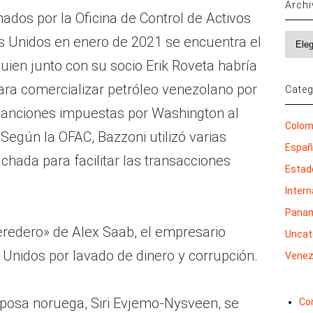
Arch
ados por la Oficina de Control de Activos
Archi
s Unidos en enero de 2021 se encuentra el
quien junto con su socio Erik Roveta habría
ra comercializar petróleo venezolano por
Categ
sanciones impuestas por Washington al
Colom
egún la OFAC, Bazzoni utilizó varias
Espa
ada para facilitar las transacciones
Estad
Inter
Pana
eredero» de Alex Saab, el empresario
Uncat
Unidos por lavado de dinero y corrupción.
Venez
posa noruega, Siri Evjemo-Nysveen, se
Co