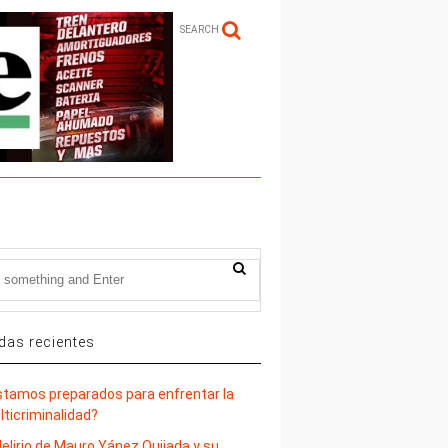
SEARCH
das recientes
stamos preparados para enfrentar la
lticriminalidad?
delirio de Mauro Yánez Quijada y su