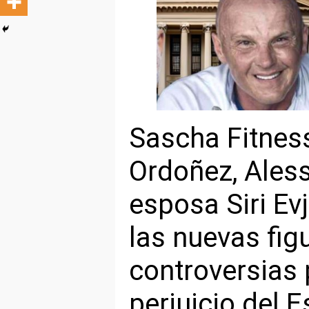
Sascha Fitnes
Ordoñez, Ales
esposa Siri Ev
las nuevas fig
controversias 
perjuicio del 