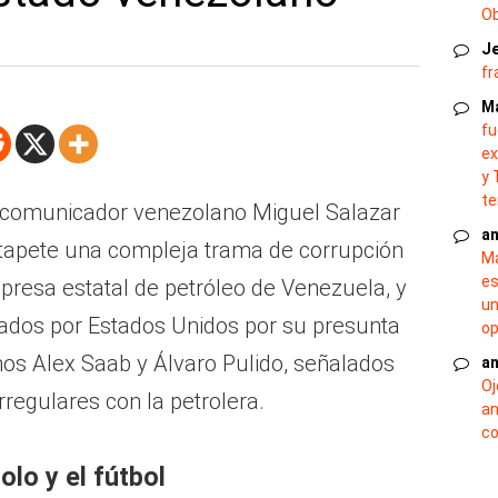
O
J
fr
M
fu
ex
y 
te
l comunicador venezolano Miguel Salazar
an
tapete una compleja trama de corrupción
Ma
es
presa estatal de petróleo de Venezuela, y
un
ados por Estados Unidos por su presunta
op
nos Alex Saab y Álvaro Pulido, señalados
an
Oj
rregulares con la petrolera.
an
co
olo y el fútbol