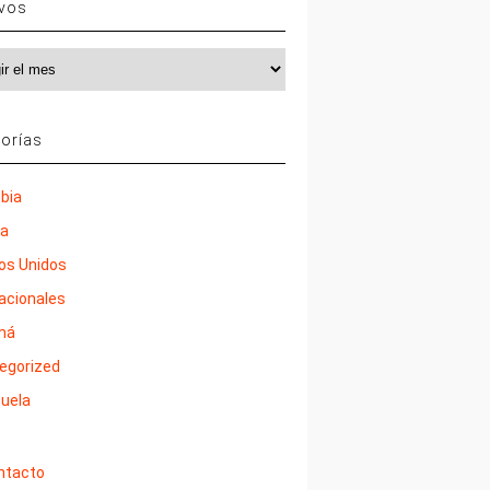
ivos
vos
orías
bia
ña
os Unidos
nacionales
má
egorized
uela
ntacto