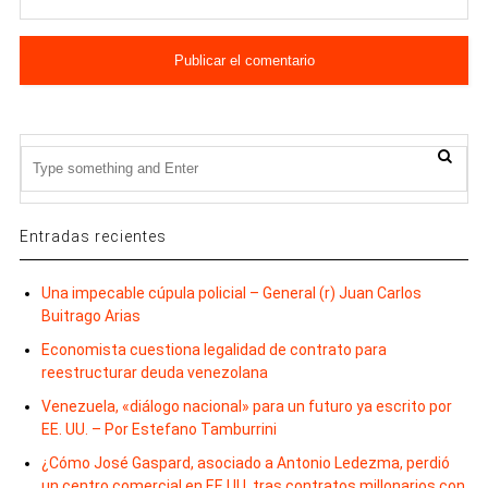
Entradas recientes
Una impecable cúpula policial – General (r) Juan Carlos
Buitrago Arias
Economista cuestiona legalidad de contrato para
reestructurar deuda venezolana
Venezuela, «diálogo nacional» para un futuro ya escrito por
EE. UU. – Por Estefano Tamburrini
¿Cómo José Gaspard, asociado a Antonio Ledezma, perdió
un centro comercial en EE.UU. tras contratos millonarios con