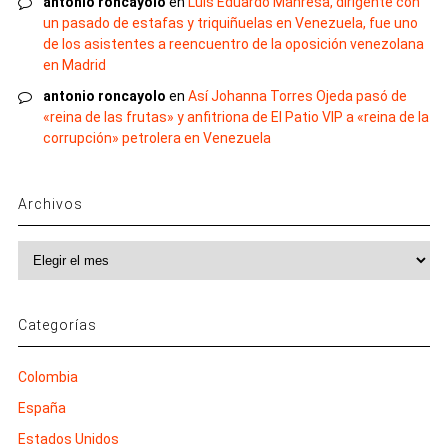
antonio roncayolo
en
Luis Eduardo Manresa, dirigente con
un pasado de estafas y triquiñuelas en Venezuela, fue uno
de los asistentes a reencuentro de la oposición venezolana
en Madrid
antonio roncayolo
en
Así Johanna Torres Ojeda pasó de
«reina de las frutas» y anfitriona de El Patio VIP a «reina de la
corrupción» petrolera en Venezuela
Archivos
Archivos
Categorías
Colombia
España
Estados Unidos