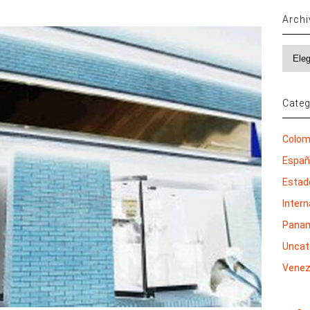
Arch
Archi
Categ
Colom
Espa
Estad
Inter
Pana
Uncat
Venez