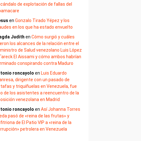
cándalo de explotación de fallas del
bamacare
esus
en
Gonzalo Tirado Yépez y los
audes en los que ha estado envuelto
agda Judith
en
Cómo surgió y cuáles
eron los alcances de la relación entre el
ministro de Salud venezolano Luis López
Tareck El Aissami y cómo ambos habrían
rminado conspirando contra Maduro
tonio roncayolo
en
Luis Eduardo
nresa, dirigente con un pasado de
tafas y triquiñuelas en Venezuela, fue
o de los asistentes a reencuentro de la
osición venezolana en Madrid
tonio roncayolo
en
Así Johanna Torres
eda pasó de «reina de las frutas» y
fitriona de El Patio VIP a «reina de la
rrupción» petrolera en Venezuela