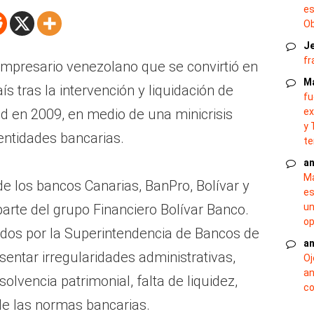
es
O
J
fr
empresario venezolano que se convirtió en
M
ís tras la intervención y liquidación de
fu
d en 2009, en medio de una minicrisis
ex
y 
entidades bancarias.
te
an
Ma
de los bancos Canarias, BanPro, Bolívar y
es
rte del grupo Financiero Bolívar Banco.
un
op
idos por la Superintendencia de Bancos de
an
entar irregularidades administrativas,
Oj
an
solvencia patrimonial, falta de liquidez,
co
de las normas bancarias.