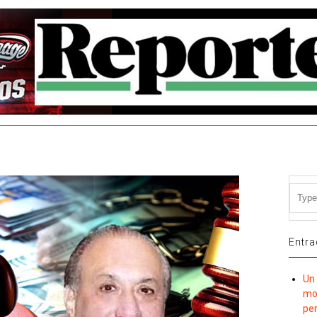
Entra
Un 
mov
per