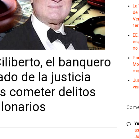
La 
de 
Ve
te
EE.
es
no
iliberto, el banquero
Por
Mo
mi
do de la justicia
Ju
vis
s cometer delitos
llonarios
Comen
Yu
as
Jo