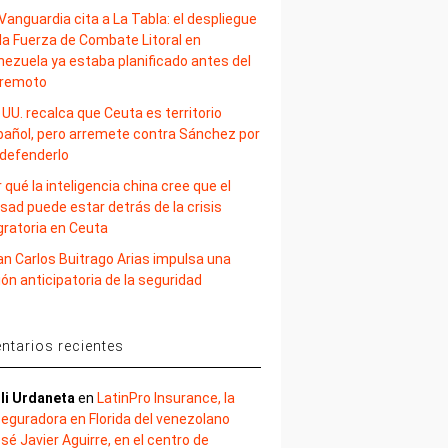
Vanguardia cita a La Tabla: el despliegue
la Fuerza de Combate Litoral en
nezuela ya estaba planificado antes del
rremoto
 UU. recalca que Ceuta es territorio
pañol, pero arremete contra Sánchez por
 defenderlo
 qué la inteligencia china cree que el
sad puede estar detrás de la crisis
gratoria en Ceuta
an Carlos Buitrago Arias impulsa una
ión anticipatoria de la seguridad
tarios recientes
li Urdaneta
en
LatinPro Insurance, la
eguradora en Florida del venezolano
sé Javier Aguirre, en el centro de