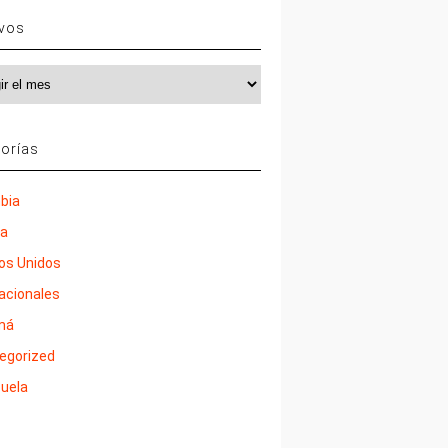
ivos
vos
orías
bia
ña
os Unidos
nacionales
má
egorized
uela