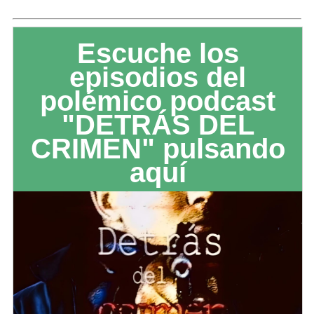
Escuche los
episodios del
polémico podcast
"DETRÁS DEL
CRIMEN" pulsando
aquí