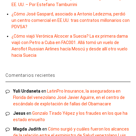
EE. UU. – Por Estefano Tamburrini
¿Cómo José Gaspard, asociado a Antonio Ledezma, perdió
un centro comercial en EE.UU. tras contratos millonarios con
PDVSA?
¿Cómo viajó Verónica Alcocer a Suecia? La ex primera dama
viajó con Petro a Cuba en FAC001. Allá tomó un vuelo de
Aeroflot Russian Airlines hacía Moscú y desde allí otro vuelo
hacia Suecia
Comentarios recientes
Yuli Urdaneta
en
LatinPro Insurance, la aseguradora en
Florida del venezolano José Javier Aguirre, en el centro de
escándalo de explotación de fallas del Obamacare
Jesus
en
Gonzalo Tirado Yépez y los fraudes en los que ha
estado envuelto
Magda Judith
en
Cómo surgió y cuáles fueron los alcances
de la relación entre el exministro de Salud venezolano Luis