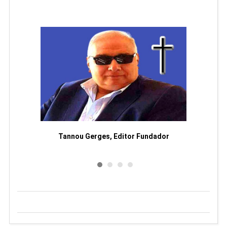
moriam
Tannou Gerges, Editor Fundador
Rodol