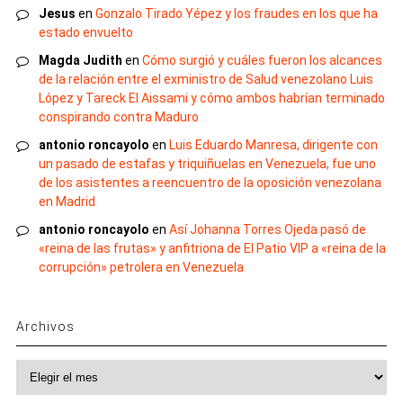
Jesus
en
Gonzalo Tirado Yépez y los fraudes en los que ha
estado envuelto
Magda Judith
en
Cómo surgió y cuáles fueron los alcances
de la relación entre el exministro de Salud venezolano Luis
López y Tareck El Aissami y cómo ambos habrían terminado
conspirando contra Maduro
antonio roncayolo
en
Luis Eduardo Manresa, dirigente con
un pasado de estafas y triquiñuelas en Venezuela, fue uno
de los asistentes a reencuentro de la oposición venezolana
en Madrid
antonio roncayolo
en
Así Johanna Torres Ojeda pasó de
«reina de las frutas» y anfitriona de El Patio VIP a «reina de la
corrupción» petrolera en Venezuela
Archivos
Archivos