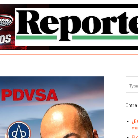
Entra
¿E
mu
El 