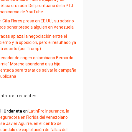
ética cruzada: Del prontuario de la PTJ
 manicomio de YouTube
 Cilia Flores presa en EE.UU., su sobrino
ede poner preso a alguien en Venezuela
acas aplaza la negociación entre el
ierno y la oposición, pero el resultado ya
tá escrito (por Trump)
 senador de origen colombiano Bernardo
ernie” Moreno abandonó a su hija
lentada para tratar de salvar la campaña
publicana
tarios recientes
li Urdaneta
en
LatinPro Insurance, la
eguradora en Florida del venezolano
sé Javier Aguirre, en el centro de
cándalo de explotación de fallas del