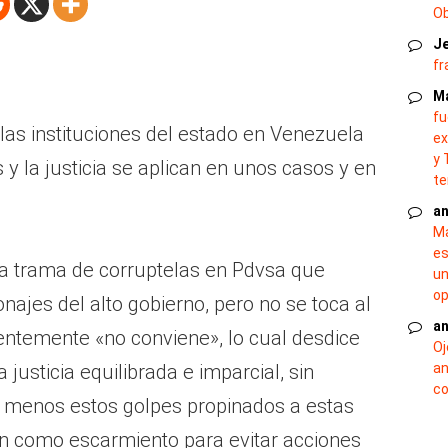
O
J
fr
M
fu
 las instituciones del estado en Venezuela
ex
y 
 y la justicia se aplican en unos casos y en
te
an
Ma
es
na trama de corruptelas en Pdvsa que
un
op
najes del alto gobierno, pero no se toca al
an
entemente «no conviene», lo cual desdice
Oj
justicia equilibrada e imparcial, sin
an
co
menos estos golpes propinados a estas
ían como escarmiento para evitar acciones