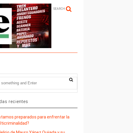
SEARCH
das recientes
stamos preparados para enfrentar la
lticriminalidad?
delirio de Mauro Yánez Quijada y su