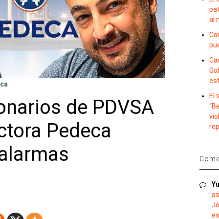
pat
al
Con
pu
Car
Gob
es
cca
El
lonarios de PDVSA
“B
vio
uctora Pedeca
re
 alarmas
Comen
Yu
as
Jo
es