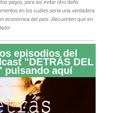
os pagos, para así evitar otro daño
momentos en los cuáles sería una verdadera
ión económica del país. ¡Recuerden que en
dado!
os episodios del
dcast "DETRÁS DEL
 pulsando aquí