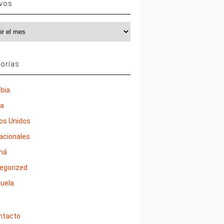
ivos
vos
orías
bia
ña
os Unidos
nacionales
má
egorized
uela
ntacto