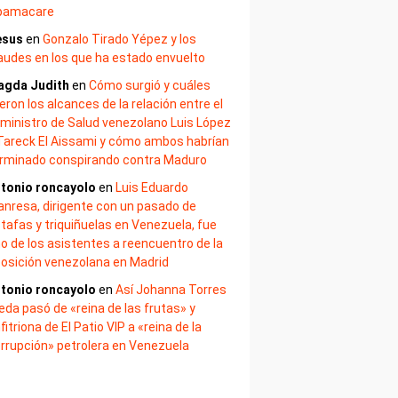
bamacare
esus
en
Gonzalo Tirado Yépez y los
audes en los que ha estado envuelto
agda Judith
en
Cómo surgió y cuáles
eron los alcances de la relación entre el
ministro de Salud venezolano Luis López
Tareck El Aissami y cómo ambos habrían
rminado conspirando contra Maduro
tonio roncayolo
en
Luis Eduardo
nresa, dirigente con un pasado de
tafas y triquiñuelas en Venezuela, fue
o de los asistentes a reencuentro de la
osición venezolana en Madrid
tonio roncayolo
en
Así Johanna Torres
eda pasó de «reina de las frutas» y
fitriona de El Patio VIP a «reina de la
rrupción» petrolera en Venezuela