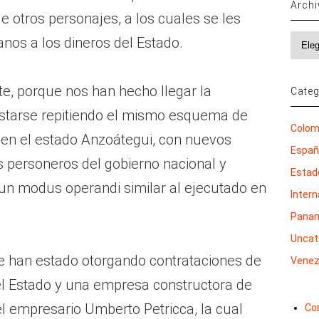
Arch
e otros personajes, a los cuales se les
Archi
anos a los dineros del Estado.
te, porque nos han hecho llegar la
Categ
estarse repitiendo el mismo esquema de
Colom
 en el estado Anzoátegui, con nuevos
Espa
s personeros del gobierno nacional y
Estad
un modus operandi similar al ejecutado en
Inter
Pana
Uncat
se han estado otorgando contrataciones de
Venez
el Estado y una empresa constructora de
 empresario Umberto Petricca, la cual
Co