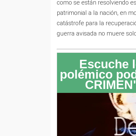
como se están resolviendo est
patrimonial a la nación, en 
catástrofe para la recuperac
guerra avisada no muere sol
Escuche l
polémico po
CRIMEN"