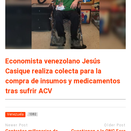
Economista venezolano Jesús
Casique realiza colecta para la
compra de insumos y medicamentos
tras sufrir ACV
Venezuela
1382
Newer Post
Older Post