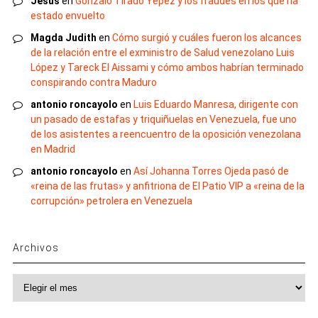
Jesus
en
Gonzalo Tirado Yépez y los fraudes en los que ha
estado envuelto
Magda Judith
en
Cómo surgió y cuáles fueron los alcances
de la relación entre el exministro de Salud venezolano Luis
López y Tareck El Aissami y cómo ambos habrían terminado
conspirando contra Maduro
antonio roncayolo
en
Luis Eduardo Manresa, dirigente con
un pasado de estafas y triquiñuelas en Venezuela, fue uno
de los asistentes a reencuentro de la oposición venezolana
en Madrid
antonio roncayolo
en
Así Johanna Torres Ojeda pasó de
«reina de las frutas» y anfitriona de El Patio VIP a «reina de la
corrupción» petrolera en Venezuela
Archivos
Archivos