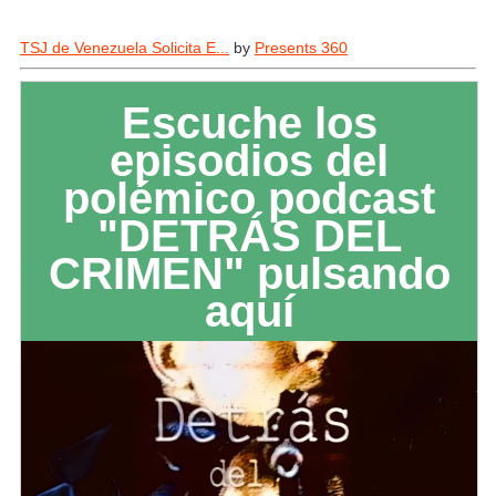
TSJ de Venezuela Solicita E...
by
Presents 360
Escuche los
episodios del
polémico podcast
"DETRÁS DEL
CRIMEN" pulsando
aquí