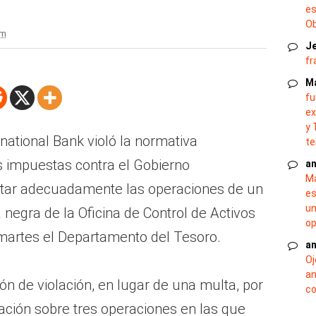
es
O
pm
J
fr
M
fu
ex
y 
national Bank violó la normativa
te
s impuestas contra el Gobierno
an
Ma
tar adecuadamente las operaciones de un
es
un
a negra de la Oficina de Control de Activos
op
 martes el Departamento del Tesoro.
an
Oj
an
ión de violación, en lugar de una multa, por
co
mación sobre tres operaciones en las que