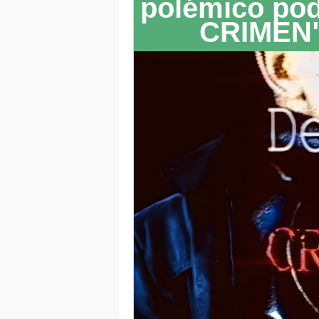
polémico po
CRIMEN"