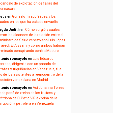
cándalo de explotación de fallas del
bamacare
esus
en
Gonzalo Tirado Yépez y los
audes en los que ha estado envuelto
agda Judith
en
Cómo surgió y cuáles
eron los alcances de la relación entre el
ministro de Salud venezolano Luis López
Tareck El Aissami y cómo ambos habrían
rminado conspirando contra Maduro
tonio roncayolo
en
Luis Eduardo
nresa, dirigente con un pasado de
tafas y triquiñuelas en Venezuela, fue
o de los asistentes a reencuentro de la
osición venezolana en Madrid
tonio roncayolo
en
Así Johanna Torres
eda pasó de «reina de las frutas» y
fitriona de El Patio VIP a «reina de la
rrupción» petrolera en Venezuela