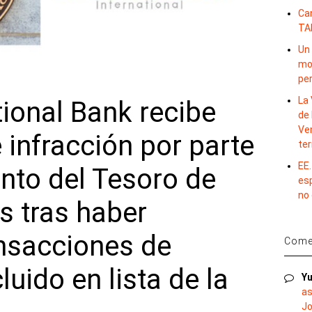
Ca
TA
Un 
mov
per
La 
ional Bank recibe
de 
Ve
 infracción por parte
te
EE.
nto del Tesoro de
es
no
s tras haber
nsacciones de
Comen
uido en lista de la
Yu
as
Jo