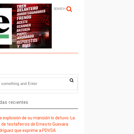
SEARCH
das recientes
la explosión de su mansión lo detuvo: La
d de testaferros de Ernesto Guevara
dríguez que exprime a PDVSA