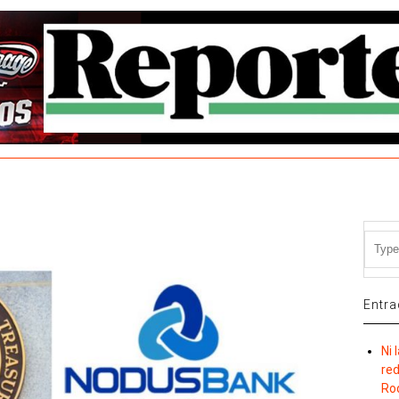
Entra
Ni 
re
Ro