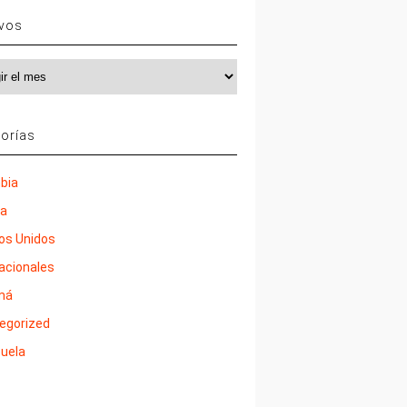
ivos
vos
orías
bia
ña
os Unidos
nacionales
má
egorized
uela