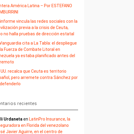
ntera América Latina – Por ESTEFANO
MBURRINI
informe vincula las redes sociales con la
ilización previa a la crisis de Ceuta,
o no halla pruebas de dirección estatal
Vanguardia cita a La Tabla: el despliegue
la Fuerza de Combate Litoral en
nezuela ya estaba planificado antes del
rremoto
 UU. recalca que Ceuta es territorio
pañol, pero arremete contra Sánchez por
 defenderlo
tarios recientes
li Urdaneta
en
LatinPro Insurance, la
eguradora en Florida del venezolano
sé Javier Aguirre, en el centro de